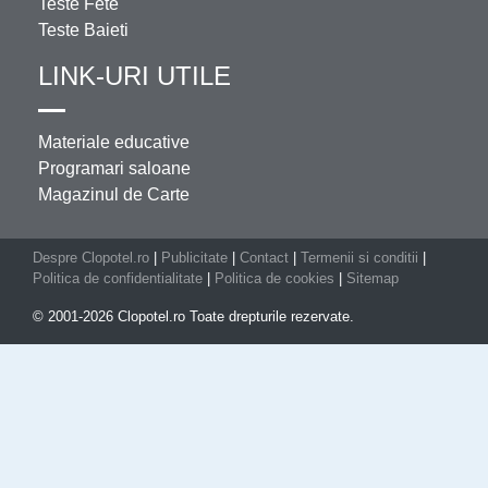
Teste Fete
Teste Baieti
LINK-URI UTILE
Materiale educative
Programari saloane
Magazinul de Carte
Despre Clopotel.ro
|
Publicitate
|
Contact
|
Termenii si conditii
|
Politica de confidentialitate
|
Politica de cookies
|
Sitemap
© 2001-2026 Clopotel.ro Toate drepturile rezervate.