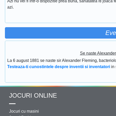
Azi nu vei fi intr-o dispozitie prea buna, sanatatea iti joaca f
azi.
Eve
Se naste Alexander 
La 6 august 1881 se naste sir Alexander Fleming, bacteriolog
Testeaza-ti cunostintele despre inventii si inventatori
in
JOCURI ONLINE
Jocuri cu masini