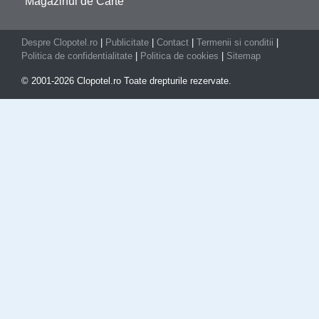
Magazinul de Carte
Despre Clopotel.ro
|
Publicitate
|
Contact
|
Termenii si conditii
|
Politica de confidentialitate
|
Politica de cookies
|
Sitemap
© 2001-2026 Clopotel.ro Toate drepturile rezervate.