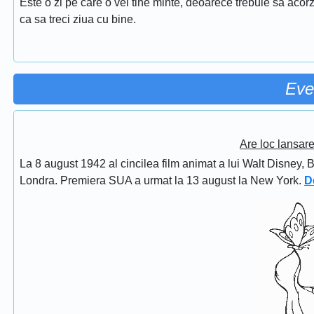
Este o zi pe care o vei tine minte, deoarece trebuie sa acorz
ca sa treci ziua cu bine.
Eve
Are loc lansar
La 8 august 1942 al cincilea film animat a lui Walt Disney, 
Londra. Premiera SUA a urmat la 13 august la New York.
D