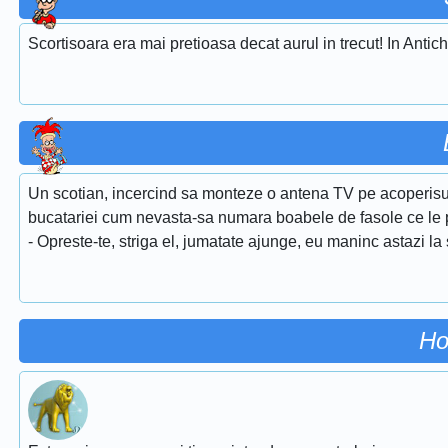
Scortisoara era mai pretioasa decat aurul in trecut! In Antich
Un scotian, incercind sa monteze o antena TV pe acoperisul
bucatariei cum nevasta-sa numara boabele de fasole ce le 
- Opreste-te, striga el, jumatate ajunge, eu maninc astazi la 
Ho