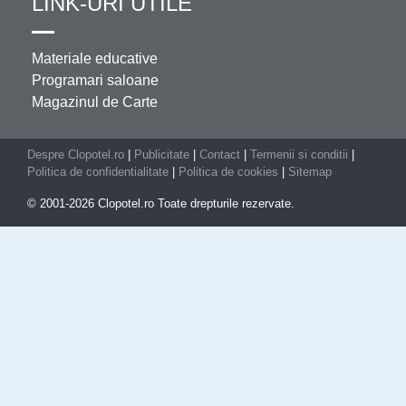
LINK-URI UTILE
Materiale educative
Programari saloane
Magazinul de Carte
Despre Clopotel.ro
|
Publicitate
|
Contact
|
Termenii si conditii
|
Politica de confidentialitate
|
Politica de cookies
|
Sitemap
© 2001-2026 Clopotel.ro Toate drepturile rezervate.