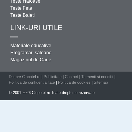
Teste Haioase
Teste Fete
Teste Baieti
LINK-URI UTILE
Materiale educative
Programari saloane
Magazinul de Carte
Despre Clopotel.ro
|
Publicitate
|
Contact
|
Termenii si conditii
|
Politica de confidentialitate
|
Politica de cookies
|
Sitemap
© 2001-2026 Clopotel.ro Toate drepturile rezervate.