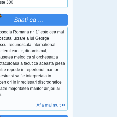
ste 300
Stiati ca …
apsodia Romana nr. 1'' este cea mai
oscuta lucrare a lui George
scu, recunoscuta international,
cterul exotic, dinamismul,
musetea melodica si orchestratia
ctaculoasa a facut ca aceasta piesa
ntre repede in repertoriul marilor
estre si sa fie interpretata in
ert ori in inregistrari discrografice
atre majoritatea marilor dirijori ai
i.
Afla mai mult