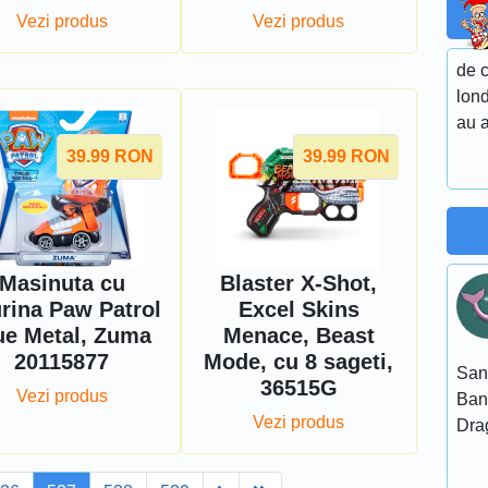
Vezi produs
Vezi produs
de 
lon
au a
39.99
RON
39.99
RON
Masinuta cu
Blaster X-Shot,
urina Paw Patrol
Excel Skins
ue Metal, Zuma
Menace, Beast
20115877
Mode, cu 8 sageti,
San
36515G
Vezi produs
Ban
Vezi produs
Dra