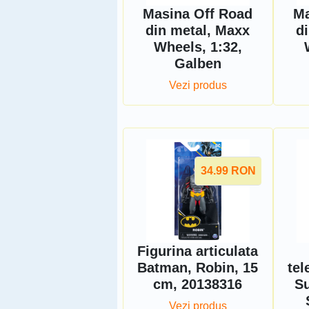
Masina Off Road
Ma
din metal, Maxx
d
Wheels, 1:32,
Galben
Vezi produs
34.99
RON
Figurina articulata
Batman, Robin, 15
te
cm, 20138316
Su
Vezi produs