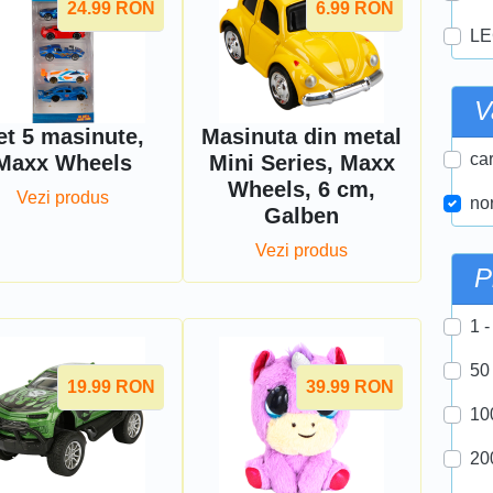
24.99
RON
6.99
RON
LE
V
et 5 masinute,
Masinuta din metal
car
Maxx Wheels
Mini Series, Maxx
Wheels, 6 cm,
Vezi produs
nor
Galben
Vezi produs
P
1 -
50
19.99
RON
39.99
RON
10
20