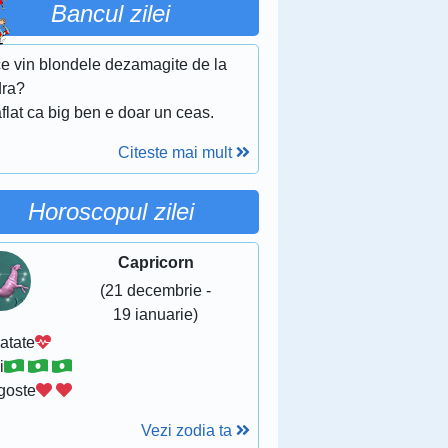
Bancul zilei
ce vin blondele dezamagite de la
dra?
flat ca big ben e doar un ceas.
Citeste mai mult
Horoscopul zilei
Capricorn
(21 decembrie -
19 ianuarie)
atate
i
goste
Vezi zodia ta