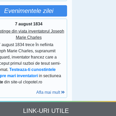
Evenimentele zilei
7 august 1834
stinge din viata inventatorul Joseph
Marie Charles
 august 1834 trece în nefiinta
eph Marie Charles, supranumit
uard, inventator francez care a
eput primul razboi de tesut semi-
omat.
Testeaza-ti cunostintele
pre mari inventatori
in sectiunea
te
din site-ul clopotel.ro
Afla mai mult
LINK-URI UTILE