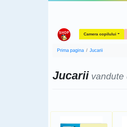
Camera copilului
Prima pagina
Jucarii
Jucarii
vandute
Sorteaza dupa