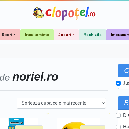
Sport
Incaltaminte
Jocuri
Rechizite
Imbracam
C
noriel.ro
 de
Ju
B
Di
Ha