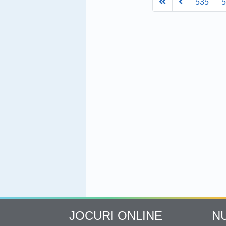
First
Prev
535
JOCURI ONLINE
N