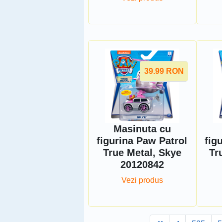
39.99
RON
Masinuta cu
figurina Paw Patrol
fig
True Metal, Skye
Tr
20120842
Vezi produs