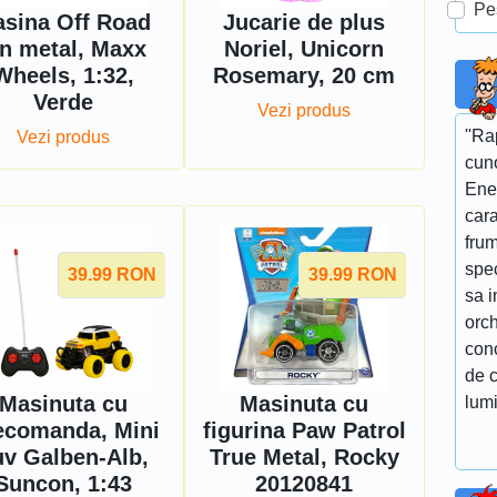
Pe
sina Off Road
Jucarie de plus
in metal, Maxx
Noriel, Unicorn
Wheels, 1:32,
Rosemary, 20 cm
Verde
Vezi produs
''R
Vezi produs
cun
Ene
cara
fru
spe
39.99
RON
39.99
RON
sa i
orch
conc
de c
Masinuta cu
Masinuta cu
lumi
lecomanda, Mini
figurina Paw Patrol
v Galben-Alb,
True Metal, Rocky
Suncon, 1:43
20120841