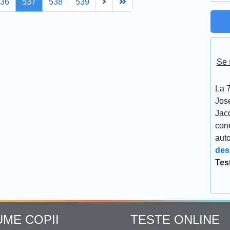
Next
Last
536
537
538
539
Se 
La 7
Jos
Jacq
conc
aut
des
Tes
UME COPII
TESTE ONLINE