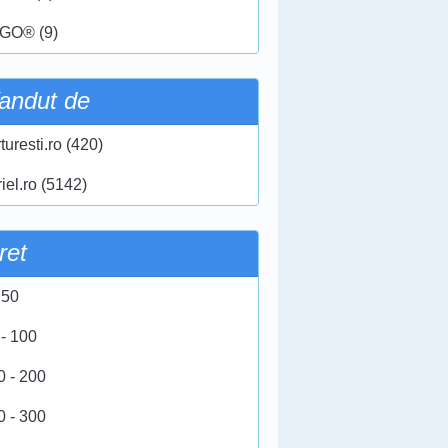
GO® (9)
andut de
turesti.ro (420)
iel.ro (5142)
ret
 50
 - 100
0 - 200
0 - 300