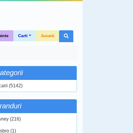
inte
Carti
Jucarii
ategorii
carii (5142)
randuri
sney (216)
sbro (1)