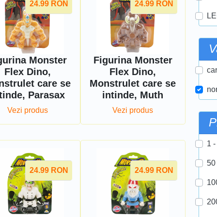
24.99
RON
24.99
RON
LE
V
gurina Monster
Figurina Monster
car
Flex Dino,
Flex Dino,
strulet care se
Monstrulet care se
nor
tinde, Parasax
intinde, Muth
Vezi produs
Vezi produs
P
1 -
50
24.99
RON
24.99
RON
10
20