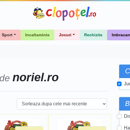
Sport
Incaltaminte
Jocuri
Rechizite
Imbracam
C
noriel.ro
 de
Ju
B
Di
Ha