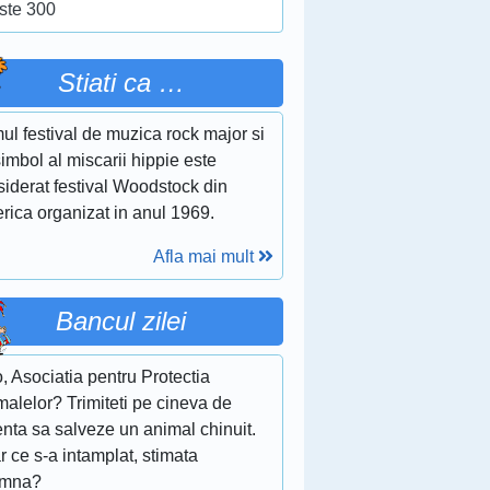
ste 300
Stiati ca …
ul festival de muzica rock major si
imbol al miscarii hippie este
siderat festival Woodstock din
rica organizat in anul 1969.
Afla mai mult
Bancul zilei
o, Asociatia pentru Protectia
alelor? Trimiteti pe cineva de
nta sa salveze un animal chinuit.
r ce s-a intamplat, stimata
amna?