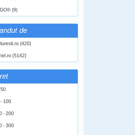
GO® (9)
andut de
turesti.ro (420)
iel.ro (5142)
ret
 50
 - 100
0 - 200
0 - 300