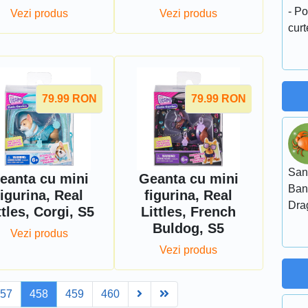
- Po
Vezi produs
Vezi produs
curt
79.99
RON
79.99
RON
San
eanta cu mini
Geanta cu mini
Ban
figurina, Real
figurina, Real
Dra
ttles, Corgi, S5
Littles, French
Buldog, S5
Vezi produs
Vezi produs
Next
Last
457
458
459
460