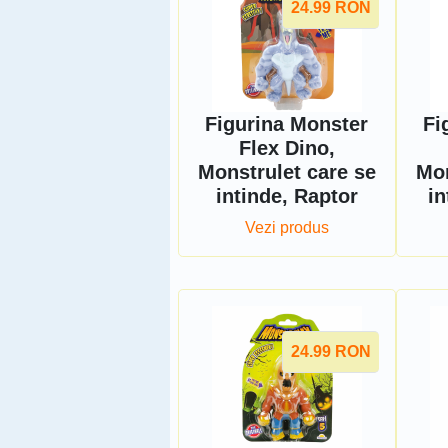
24.99
RON
Figurina Monster
Fi
Flex Dino,
Monstrulet care se
Mon
intinde, Raptor
in
Vezi produs
24.99
RON