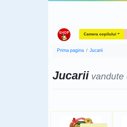
Camera copilului
Prima pagina
Jucarii
Jucarii
vandute
Sorteaza dupa