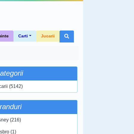
inte
Carti
Jucarii
ategorii
carii (5142)
randuri
sney (216)
sbro (1)