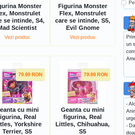
Pe
gurina Monster
Figurina Monster
ex, Monstrulet
Flex, Monstrulet
e se intinde, S4,
care se intinde, S5,
Mad Scientist
Evil Gnome
Prim
Vezi produs
Vezi produs
un s
con
Ame
79.99
RON
79.99
RON
- Al
eanta cu mini
Geanta cu mini
Anim
figurina, Real
figurina, Real
urge
ttles, Yorkshire
Littles, Chihuahua,
- Da
Terrier, S5
S5
do