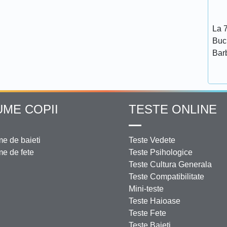
La 7
Bucu
Bar
UME COPII
TESTE ONLINE
e de baieti
Teste Vedete
e de fete
Teste Psihologice
Teste Cultura Generala
Teste Compatibilitate
Mini-teste
Teste Haioase
Teste Fete
Teste Baieti