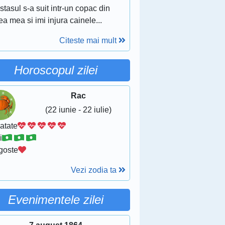
stasul s-a suit intr-un copac din
ea mea si imi injura cainele...
Citeste mai mult
Horoscopul zilei
Rac
(22 iunie - 22 iulie)
atate
i
goste
Vezi zodia ta
Evenimentele zilei