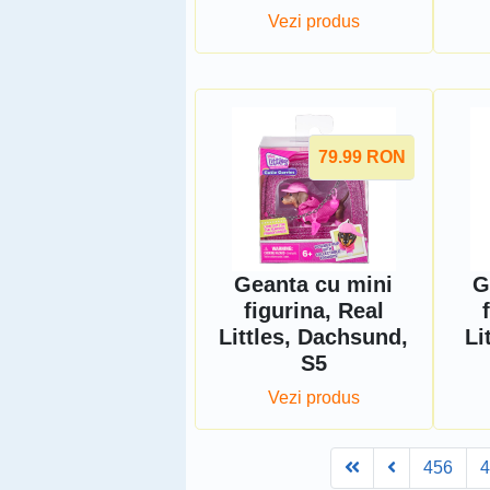
Vezi produs
79.99
RON
Geanta cu mini
G
figurina, Real
Littles, Dachsund,
Li
S5
Vezi produs
First
Prev
456