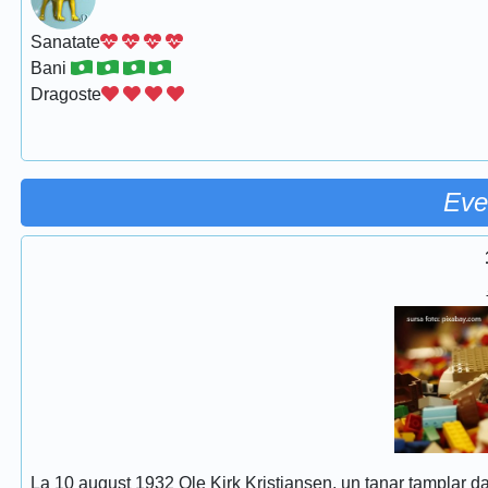
Sanatate
Bani
Dragoste
Eve
La 10 august 1932 Ole Kirk Kristiansen, un tanar tamplar dan