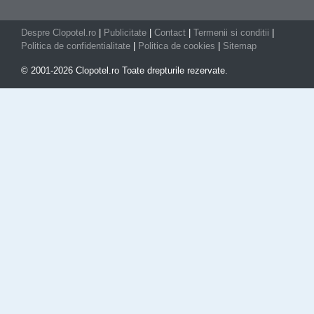
Despre Clopotel.ro
|
Publicitate
|
Contact
|
Termenii si conditii
|
Politica de confidentialitate
|
Politica de cookies
|
Sitemap
© 2001-2026 Clopotel.ro Toate drepturile rezervate.