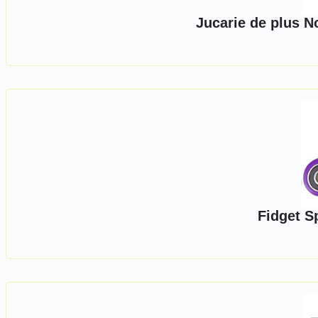
Jucarie de plus No
Fidget S