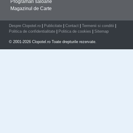
Programari saloane
Magazinul de Carte
Despre Clopotel.ro
|
Publicitate
|
Contact
|
Termenii si conditii
|
Politica de confidentialitate
|
Politica de cookies
|
Sitemap
© 2001-2026 Clopotel.ro Toate drepturile rezervate.