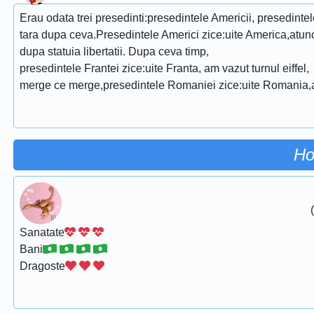
Erau odata trei presedinti:presedintele Americii, presedinte
tara dupa ceva.Presedintele Americi zice:uite America,atunc
dupa statuia libertatii. Dupa ceva timp,
presedintele Frantei zice:uite Franta, am vazut turnul eiffel,
merge ce merge,presedintele Romaniei zice:uite Romania,at
Ho
Sanatate
Bani
Dragoste