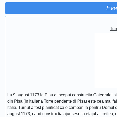
Eve
Turn
La 9 august 1173 la Pisa a inceput constructia Catedralei s
din Pisa (in italiana Torre pendente di Pisa) este cea mai fa
Italia. Turnul a fost planificat ca o campanila pentru Domul
august 1173, cand constructia ajunsese la etajul al treilea, dat