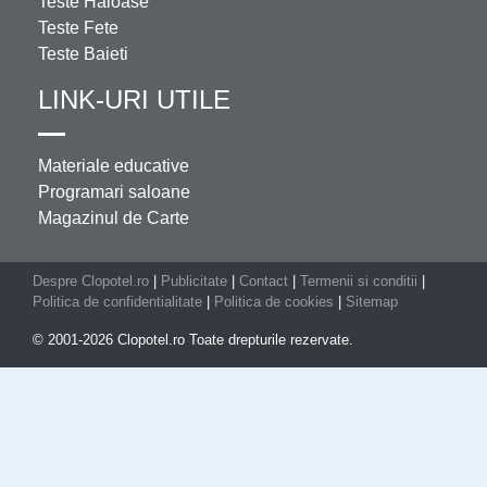
Teste Haioase
Teste Fete
Teste Baieti
LINK-URI UTILE
Materiale educative
Programari saloane
Magazinul de Carte
Despre Clopotel.ro
|
Publicitate
|
Contact
|
Termenii si conditii
|
Politica de confidentialitate
|
Politica de cookies
|
Sitemap
© 2001-2026 Clopotel.ro Toate drepturile rezervate.