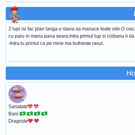
2 lupi isi fac plan langa o stana sa manace toate oile.O cio
cu paru in mana pana seara.Intra primul lup si ciobanu ii da c
-Intra tu primul ca pe mine ma bufneste rasul.
Ho
Sanatate
Bani
Dragoste