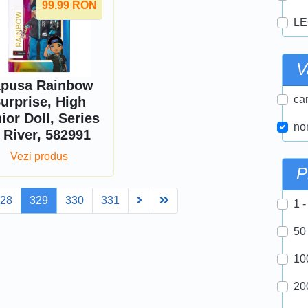
99.99
RON
LE
V
pusa Rainbow
car
urprise, High
ior Doll, Series
nor
, River, 582991
Vezi produs
P
Next
Last
328
329
330
331
1 -
50
10
20