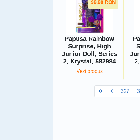
99.99
RON
Papusa Rainbow
Pa
Surprise, High
S
Junior Doll, Series
Jun
2, Krystal, 582984
2
Vezi produs
First
Prev
327