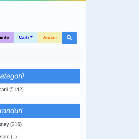
inte
Carti
Jucarii
ategorii
carii (5142)
randuri
sney (216)
sbro (1)