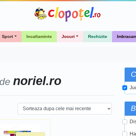
Sport
Incaltaminte
Jocuri
Rechizite
Imbracam
C
noriel.ro
 de
Ju
B
Di
Ha