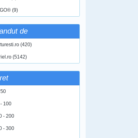
GO® (9)
andut de
turesti.ro (420)
iel.ro (5142)
ret
 50
 - 100
0 - 200
0 - 300