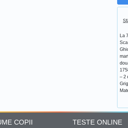
Sf
La 7
Scar
Ghi
mar
doua
175
– 2 
Grig
Mat
UME COPII
TESTE ONLINE