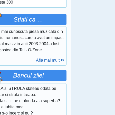
ste 300
Stiati ca …
 mai cunoscuta piesa muzicala din
tiul romanesc care a avut un impact
al masiv in anii 2003-2004 a fost
gostea din Tei - O-Zone.
Afla mai mult
Bancul zilei
A si STRULA stateau odata pe
uar si strula intreaba:
la stii cine e blonda aia superba?
 e iubita mea.
t s-o incerc si eu ?