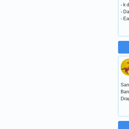
- k 
- Da
- Ea
San
Ban
Dra