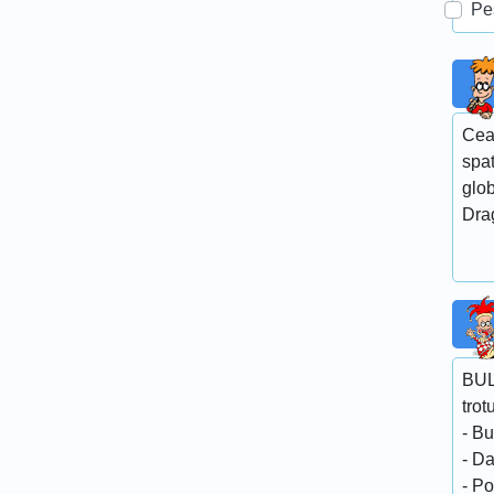
Pe
Cea
spa
glob
Dra
BUL
trot
- Bu
- Da
- Po