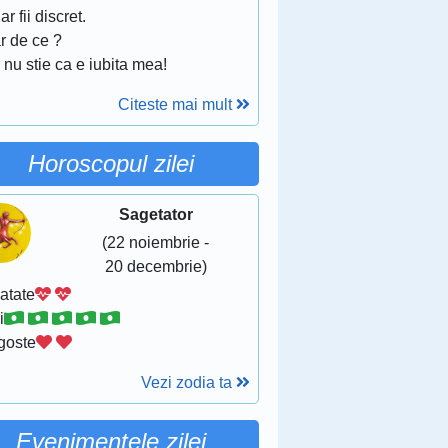
dar fii discret.
r de ce ?
 nu stie ca e iubita mea!
Citeste mai mult
Horoscopul zilei
Sagetator
(22 noiembrie -
20 decembrie)
atate
i
goste
Vezi zodia ta
Evenimentele zilei