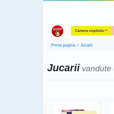
Camera copilului
Prima pagina
Jucarii
Jucarii
vandute
Sorteaza dupa