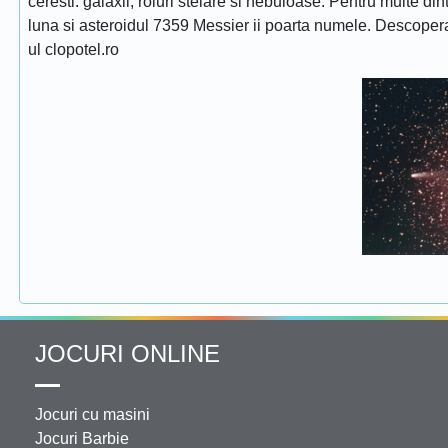
ceresti: galaxii, roiuri stelare si nebuloase. Pentru multe di
luna si asteroidul 7359 Messier ii poarta numele. Descope
ul clopotel.ro
JOCURI ONLINE
Jocuri cu masini
Jocuri Barbie