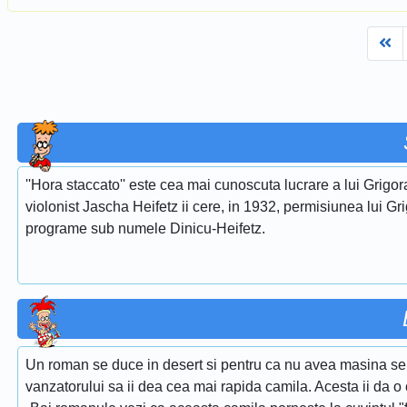
Fi
''Hora staccato'' este cea mai cunoscuta lucrare a lui Grigora
violonist Jascha Heifetz ii cere, in 1932, permisiunea lui Gri
programe sub numele Dinicu-Heifetz.
Un roman se duce in desert si pentru ca nu avea masina se h
vanzatorului sa ii dea cea mai rapida camila. Acesta ii da o 