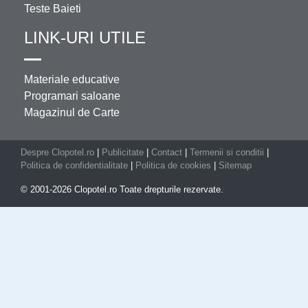
Teste Baieti
LINK-URI UTILE
Materiale educative
Programari saloane
Magazinul de Carte
Despre Clopotel.ro
|
Publicitate
|
Contact
|
Termenii si conditii
|
Politica de confidentialitate
|
Politica de cookies
|
Sitemap
© 2001-2026 Clopotel.ro Toate drepturile rezervate.