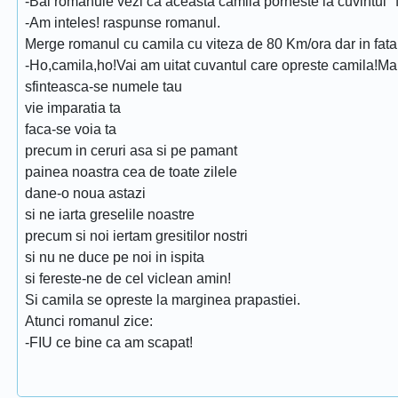
-Bai romanule vezi ca aceasta camila porneste la cuvintul "f
-Am inteles! raspunse romanul.
Merge romanul cu camila cu viteza de 80 Km/ora dar in fat
-Ho,camila,ho!Vai am uitat cuvantul care opreste camila!Mai 
sfinteasca-se numele tau
vie imparatia ta
faca-se voia ta
precum in ceruri asa si pe pamant
painea noastra cea de toate zilele
dane-o noua astazi
si ne iarta greselile noastre
precum si noi iertam gresitilor nostri
si nu ne duce pe noi in ispita
si fereste-ne de cel viclean amin!
Si camila se opreste la marginea prapastiei.
Atunci romanul zice:
-FIU ce bine ca am scapat!