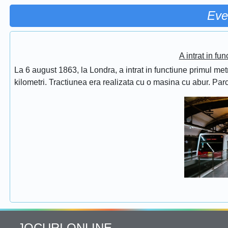
Eve
A intrat in fu
La 6 august 1863, la Londra, a intrat in functiune primul met
kilometri. Tractiunea era realizata cu o masina cu abur. Pa
JOCURI ONLINE