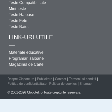
Teste Compatibilitate
Mini-teste
Teste Haioase
Teste Fete
Teste Baieti
LINK-URI UTILE
Materiale educative
Programari saloane
Magazinul de Carte
Despre Clopotel.ro
|
Publicitate
|
Contact
|
Termenii si conditii
|
Politica de confidentialitate
|
Politica de cookies
|
Sitemap
© 2001-2026 Clopotel.ro Toate drepturile rezervate.