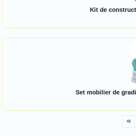
Kit de construc
Set mobilier de grad
Fi