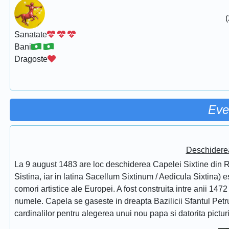
(
Sanatate
Bani
Dragoste
Eve
Deschidere
La 9 august 1483 are loc deschiderea Capelei Sixtine din Ro
Sistina, iar in latina Sacellum Sixtinum / Aedicula Sixtina) 
comori artistice ale Europei. A fost construita intre anii 1472
numele. Capela se gaseste in dreapta Bazilicii Sfantul Petru
cardinalilor pentru alegerea unui nou papa si datorita pictur