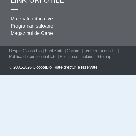
LINK-URI UTILE
Materiale educative
Programari saloane
Magazinul de Carte
Despre Clopotel.ro
|
Publicitate
|
Contact
|
Termenii si conditii
|
Politica de confidentialitate
|
Politica de cookies
|
Sitemap
© 2001-2026 Clopotel.ro Toate drepturile rezervate.