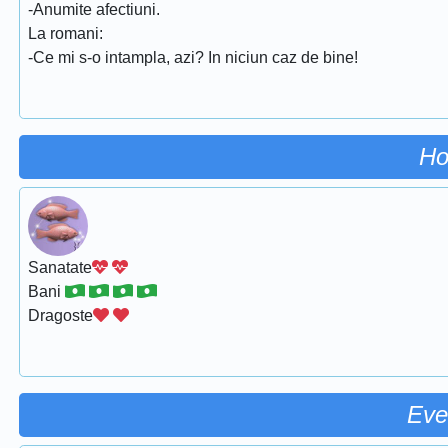
-Anumite afectiuni.
La romani:
-Ce mi s-o intampla, azi? In niciun caz de bine!
Ho
Sanatate
Bani
Dragoste
Eve