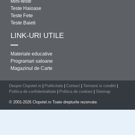
Mini-teste
Teste Haioase
Teste Fete
Teste Baieti
LINK-URI UTILE
Materiale educative
Programari saloane
Magazinul de Carte
Despre Clopotel.ro
|
Publicitate
|
Contact
|
Termenii si conditii
|
Politica de confidentialitate
|
Politica de cookies
|
Sitemap
© 2001-2026 Clopotel.ro Toate drepturile rezervate.