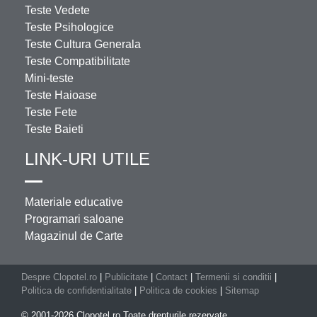
Teste Vedete
Teste Psihologice
Teste Cultura Generala
Teste Compatibilitate
Mini-teste
Teste Haioase
Teste Fete
Teste Baieti
LINK-URI UTILE
Materiale educative
Programari saloane
Magazinul de Carte
Despre Clopotel.ro
|
Publicitate
|
Contact
|
Termenii si conditii
|
Politica de confidentialitate
|
Politica de cookies
|
Sitemap
© 2001-2026 Clopotel.ro Toate drepturile rezervate.