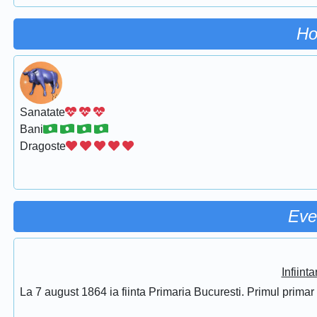
Ho
Sanatate
Bani
Dragoste
Eve
Infiint
La 7 august 1864 ia fiinta Primaria Bucuresti. Primul prima