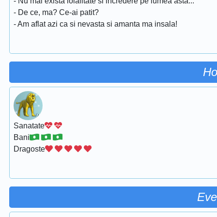
- Nu mai exista loialitate si incredere pe lumea asta...
- De ce, ma? Ce-ai patit?
- Am aflat azi ca si nevasta si amanta ma insala!
Ho
Sanatate
Bani
Dragoste
Eve