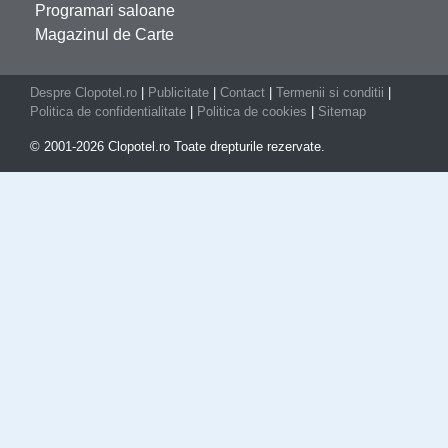
Programari saloane
Magazinul de Carte
Despre Clopotel.ro
|
Publicitate
|
Contact
|
Termenii si conditii
|
Politica de confidentialitate
|
Politica de cookies
|
Sitemap
© 2001-2026 Clopotel.ro Toate drepturile rezervate.