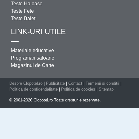
Teste Haioase
Teste Fete
Teste Baieti
LINK-URI UTILE
Materiale educative
Programari saloane
Magazinul de Carte
Despre Clopotel.ro
|
Publicitate
|
Contact
|
Termenii si conditii
|
Politica de confidentialitate
|
Politica de cookies
|
Sitemap
© 2001-2026 Clopotel.ro Toate drepturile rezervate.