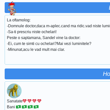
La oftamolog:
-Domnule doctor,daca m-aplec.cand ma ridic.vad niste lumini
-Sa-ti prescriu niste ochelari!
Peste o saptamana, Sandel vine la doctor:
-Ei, cum te simti cu ochelari?Mai vezi luminitele?
-Minunat,acu le vad mult mai clar.
Ho
Sanatate
Bani