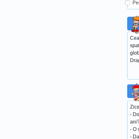
Pe
Cea
spa
glob
Dra
Zic
- D
ani
- O
- Da