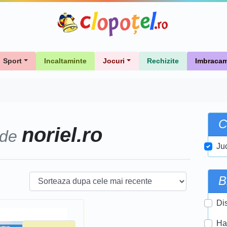
Sport
Incaltaminte
Jocuri
Rechizite
Imbracam
C
noriel.ro
 de
Ju
B
Di
Ha