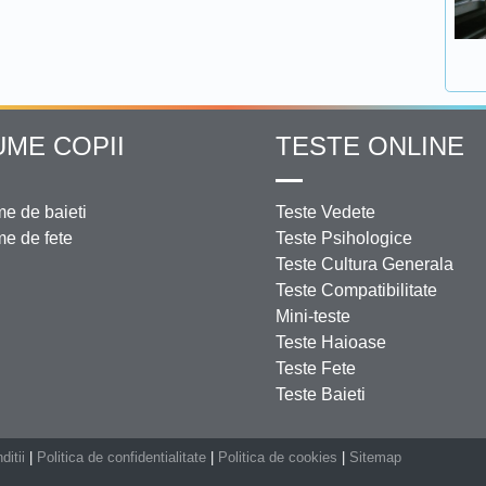
UME COPII
TESTE ONLINE
e de baieti
Teste Vedete
e de fete
Teste Psihologice
Teste Cultura Generala
Teste Compatibilitate
Mini-teste
Teste Haioase
Teste Fete
Teste Baieti
ditii
|
Politica de confidentialitate
|
Politica de cookies
|
Sitemap