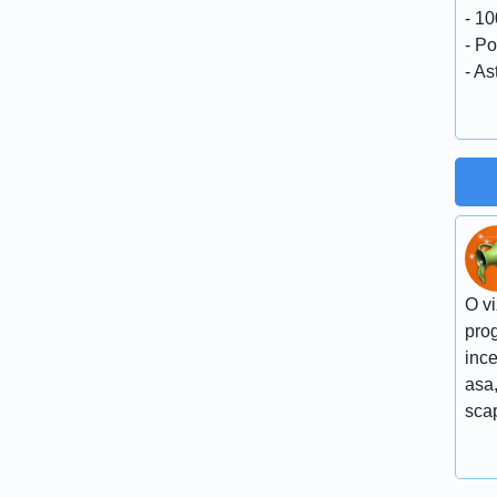
- 10
- Po
- A
O vi
pro
ince
asa,
scap