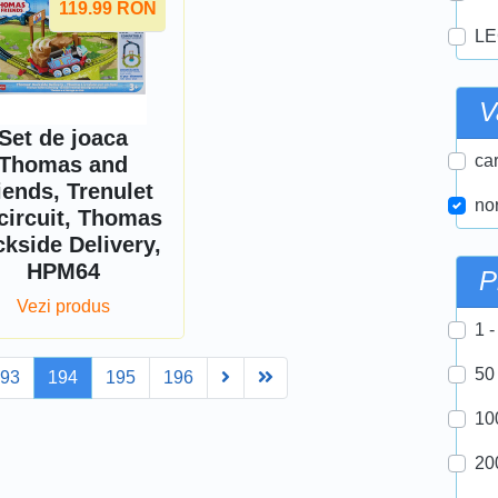
119.99
RON
LE
V
Set de joaca
car
Thomas and
iends, Trenulet
nor
circuit, Thomas
kside Delivery,
HPM64
P
Vezi produs
1 -
50
Next
Last
193
194
195
196
10
20