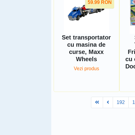
59.99
RON
Set transportator
cu masina de
curse, Maxx
Fr
Wheels
cu 
Doc
Vezi produs
First
Prev
192