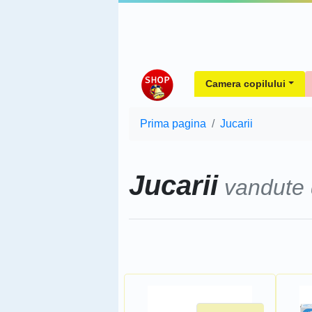
Camera copilului
Prima pagina
Jucarii
Jucarii
vandute
Sorteaza dupa