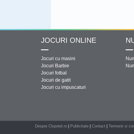
JOCURI ONLINE
N
Jocuri cu masini
Num
Jocuri Barbie
Num
Jocuri fotbal
Jocuri de gatit
Jocuri cu impuscaturi
Despre Clopotel.ro
|
Publicitate
|
Contact
|
Termenii si con