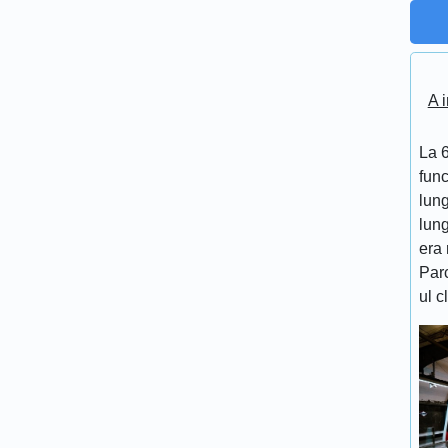
A i
La 6
func
lung
lung
era 
Par
ul c