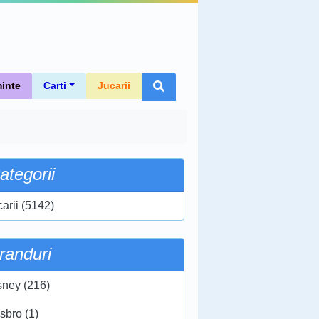
inte
Carti
Jucarii
ategorii
carii (5142)
randuri
sney (216)
sbro (1)