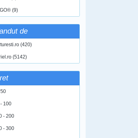
GO® (9)
andut de
turesti.ro (420)
iel.ro (5142)
ret
 50
 - 100
0 - 200
0 - 300