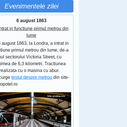
Evenimentele zilei
6 august 1863
ntrat in functiune primul metrou din
lume
 august 1863, la Londra, a intrat in
tiune primul metrou din lume, de-a
ul sectorului Victoria Street, cu
imea de 6,3 kilometri. Tractiunea
realizata cu o masina cu abur.
curge
testul despre metrou
din site-
lopotel.ro