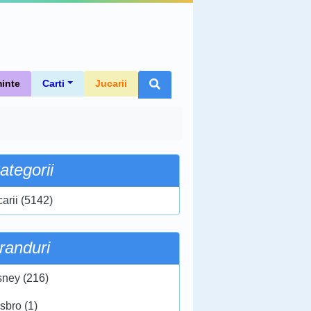
inte
Carti
Jucarii
ategorii
carii (5142)
randuri
sney (216)
sbro (1)