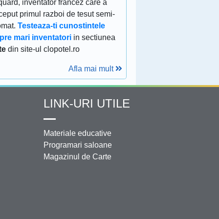
uard, inventator francez care a
eput primul razboi de tesut semi-
omat.
Testeaza-ti cunostintele
pre mari inventatori
in sectiunea
te
din site-ul clopotel.ro
Afla mai mult
LINK-URI UTILE
Materiale educative
Programari saloane
Magazinul de Carte