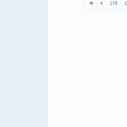
First
Prev
178