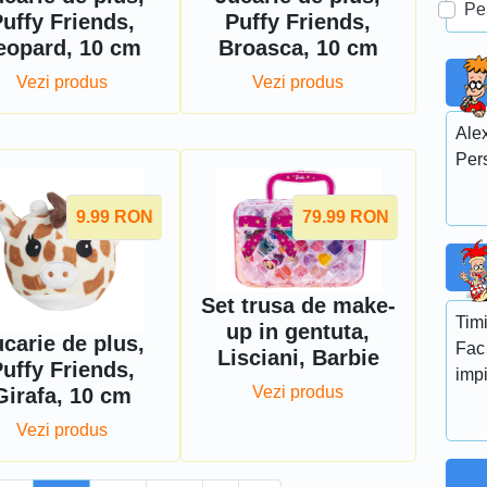
Pe
uffy Friends,
Puffy Friends,
eopard, 10 cm
Broasca, 10 cm
Vezi produs
Vezi produs
Alex
Per
9.99
RON
79.99
RON
Set trusa de make-
Timi
up in gentuta,
carie de plus,
Fac 
Lisciani, Barbie
uffy Friends,
impi
Vezi produs
Girafa, 10 cm
Vezi produs