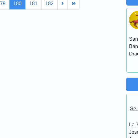
Next
Last
179
180
181
182
San
Ban
Dra
Se 
La 7
Jos