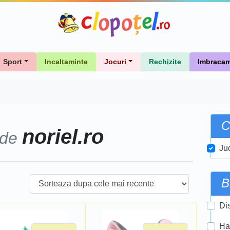
Sport
Incaltaminte
Jocuri
Rechizite
Imbracam
C
noriel.ro
 de
Ju
B
Di
Ha