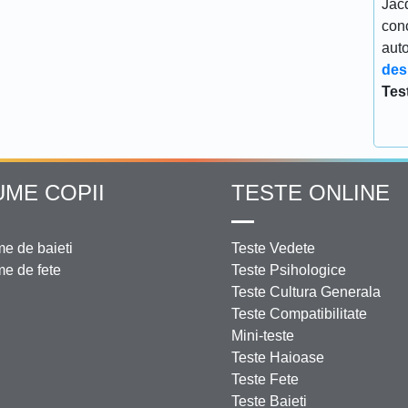
Jacq
conc
aut
des
Tes
UME COPII
TESTE ONLINE
e de baieti
Teste Vedete
e de fete
Teste Psihologice
Teste Cultura Generala
Teste Compatibilitate
Mini-teste
Teste Haioase
Teste Fete
Teste Baieti