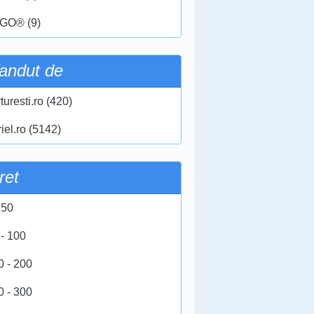
GO® (9)
andut de
turesti.ro (420)
iel.ro (5142)
ret
 50
 - 100
0 - 200
0 - 300