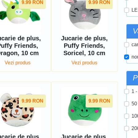
9.99
RON
9.99
RON
LE
V
carie de plus,
Jucarie de plus,
car
uffy Friends,
Puffy Friends,
ragon, 10 cm
Soricel, 10 cm
nor
Vezi produs
Vezi produs
P
1 -
9.99
RON
9.99
RON
50
10
20
carie de plus,
Jucarie de plus,