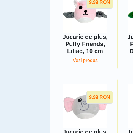
9.99
RON
Jucarie de plus,
Ju
Puffy Friends,
P
Liliac, 10 cm
D
Vezi produs
9.99
RON
Jucarie de plus,
Ju