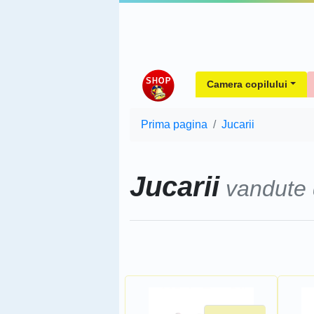
Camera copilului
Prima pagina
Jucarii
Jucarii
vandute
Sorteaza dupa