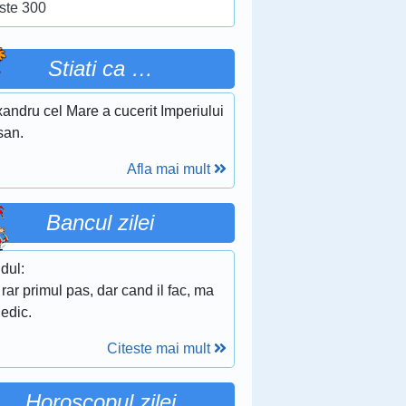
ste 300
Stiati ca …
andru cel Mare a cucerit Imperiului
san.
Afla mai mult
Bancul zilei
dul:
rar primul pas, dar cand il fac, ma
edic.
Citeste mai mult
Horoscopul zilei