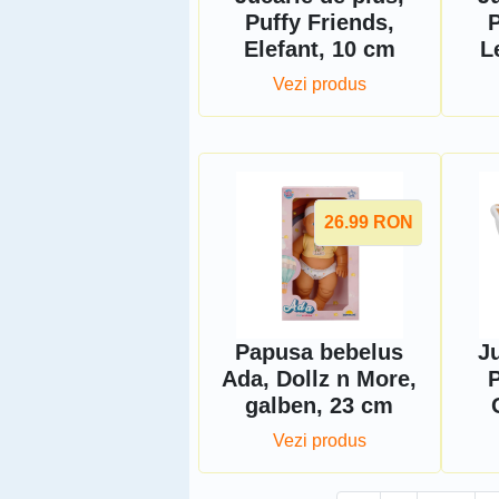
Puffy Friends,
P
Elefant, 10 cm
L
Vezi produs
26.99
RON
Papusa bebelus
Ju
Ada, Dollz n More,
P
galben, 23 cm
Vezi produs