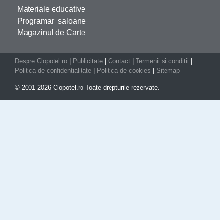
Materiale educative
Programari saloane
Magazinul de Carte
Despre Clopotel.ro
|
Publicitate
|
Contact
|
Termenii si conditii
|
Politica de confidentialitate
|
Politica de cookies
|
Sitemap
© 2001-2026 Clopotel.ro Toate drepturile rezervate.