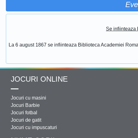
Eve
Se infiinteaz
La 6 august 1867 se infiinteaza Biblioteca Academiei Rom
JOCURI ONLINE
Jocuri cu masini
Jocuri Barbie
Jocuri fotbal
Jocuri de gatit
Jocuri cu impuscaturi