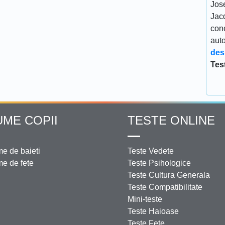
Jos
Jacq
conc
aut
des
Tes
UME COPII
TESTE ONLINE
e de baieti
Teste Vedete
e de fete
Teste Psihologice
Teste Cultura Generala
Teste Compatibilitate
Mini-teste
Teste Haioase
Teste Fete