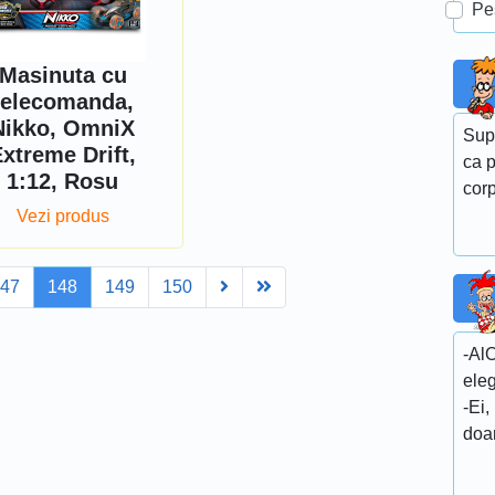
Pe
Masinuta cu
telecomanda,
Nikko, OmniX
Sup
xtreme Drift,
ca p
1:12, Rosu
corp
Vezi produs
Next
Last
147
148
149
150
-Al
ele
-Ei,
doa