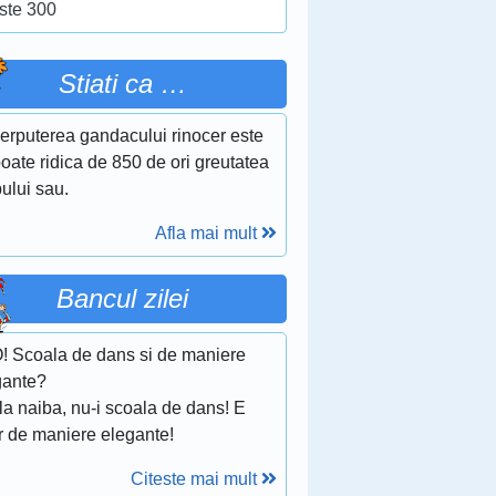
ste 300
Stiati ca …
erputerea gandacului rinocer este
oate ridica de 850 de ori greutatea
ului sau.
Afla mai mult
Bancul zilei
O! Scoala de dans si de maniere
gante?
 la naiba, nu-i scoala de dans! E
r de maniere elegante!
Citeste mai mult