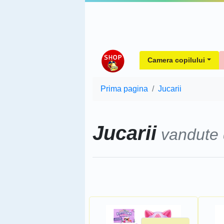
Camera copilului
Prima pagina
Jucarii
Jucarii
vandute
Sorteaza dupa