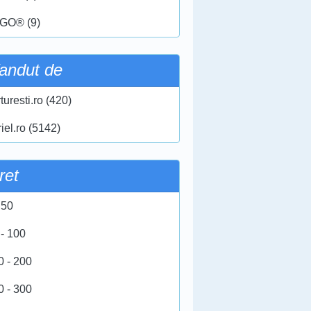
GO® (9)
andut de
turesti.ro (420)
iel.ro (5142)
ret
 50
 - 100
0 - 200
0 - 300