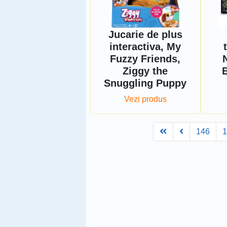
Jucarie de plus
interactiva, My
Fuzzy Friends,
Ziggy the
E
Snuggling Puppy
Vezi produs
First
Prev
146