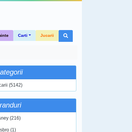
inte
Carti
Jucarii
ategorii
carii (5142)
randuri
sney (216)
sbro (1)