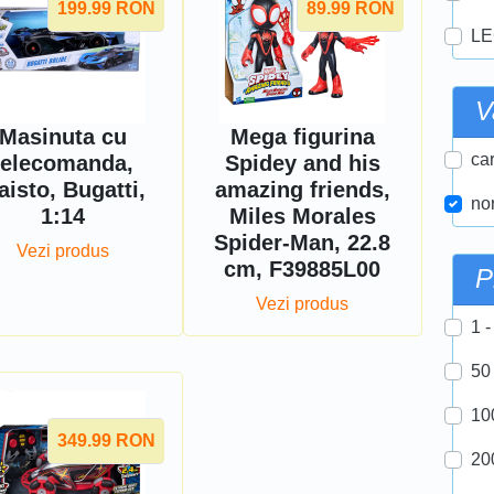
199.99
RON
89.99
RON
LE
V
Masinuta cu
Mega figurina
car
telecomanda,
Spidey and his
aisto, Bugatti,
amazing friends,
nor
1:14
Miles Morales
Spider-Man, 22.8
Vezi produs
cm, F39885L00
P
Vezi produs
1 -
50
10
349.99
RON
20