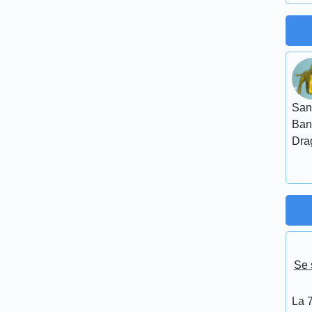
San
Ban
Dra
Se 
La 7