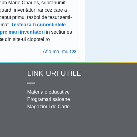
eph Marie Charles, supranumit
uard, inventator francez care a
eput primul razboi de tesut semi-
omat.
Testeaza-ti cunostintele
pre mari inventatori
in sectiunea
te
din site-ul clopotel.ro
Afla mai mult
LINK-URI UTILE
Materiale educative
Programari saloane
Magazinul de Carte