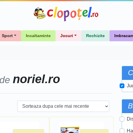
Sport
Incaltaminte
Jocuri
Rechizite
Imbracam
C
noriel.ro
 de
Ju
B
Di
Ha