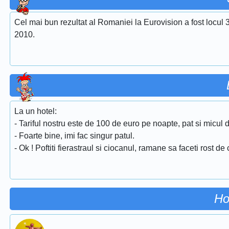
Cel mai bun rezultat al Romaniei la Eurovision a fost locul 
2010.
La un hotel:
- Tariful nostru este de 100 de euro pe noapte, pat si micul 
- Foarte bine, imi fac singur patul.
- Ok ! Poftiti fierastraul si ciocanul, ramane sa faceti rost de c
Ho