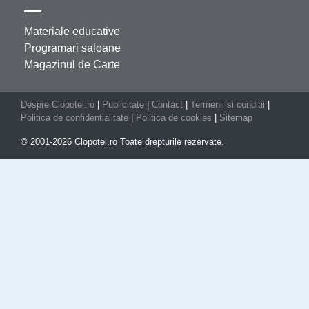
Materiale educative
Programari saloane
Magazinul de Carte
Despre Clopotel.ro
|
Publicitate
|
Contact
|
Termenii si conditii
|
Politica de confidentialitate
|
Politica de cookies
|
Sitemap
© 2001-2026 Clopotel.ro Toate drepturile rezervate.