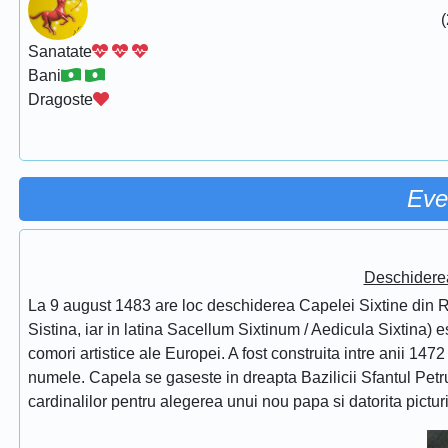
(
Sanatate
Bani
Dragoste
Eve
Deschidere
La 9 august 1483 are loc deschiderea Capelei Sixtine din Ro
Sistina, iar in latina Sacellum Sixtinum / Aedicula Sixtina) 
comori artistice ale Europei. A fost construita intre anii 1472
numele. Capela se gaseste in dreapta Bazilicii Sfantul Petru
cardinalilor pentru alegerea unui nou papa si datorita pictur