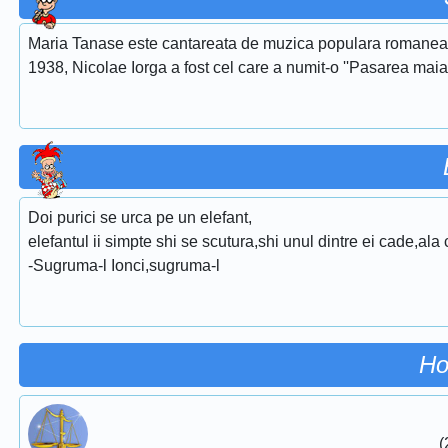
Maria Tanase este cantareata de muzica populara romaneasca
1938, Nicolae Iorga a fost cel care a numit-o ''Pasarea maias
Doi purici se urca pe un elefant,
elefantul ii simpte shi se scutura,shi unul dintre ei cade,ala
-Sugruma-l Ionci,sugruma-l
Ho
(