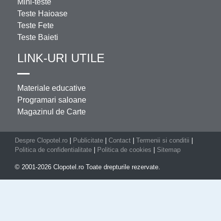
Mini-teste
Teste Haioase
Teste Fete
Teste Baieti
LINK-URI UTILE
Materiale educative
Programari saloane
Magazinul de Carte
Despre Clopotel.ro
|
Publicitate
|
Contact
|
Termenii si conditii
|
Politica de confidentialitate
|
Politica de cookies
|
Sitemap
© 2001-2026 Clopotel.ro Toate drepturile rezervate.