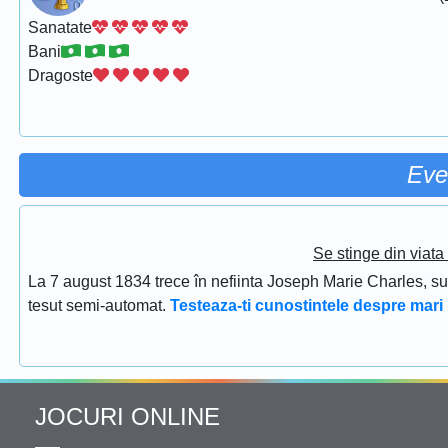
Sanatate
Bani
Dragoste
Eve
Se stinge din viat
La 7 august 1834 trece în nefiinta Joseph Marie Charles, s
tesut semi-automat.
Testeaza-ti cunostintele despre mari 
JOCURI ONLINE