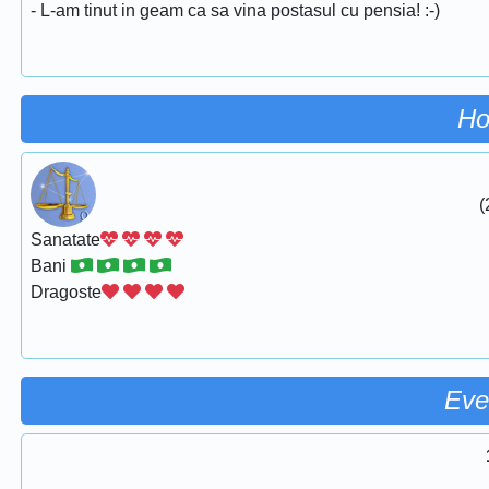
- L-am tinut in geam ca sa vina postasul cu pensia! :-)
Ho
(
Sanatate
Bani
Dragoste
Eve