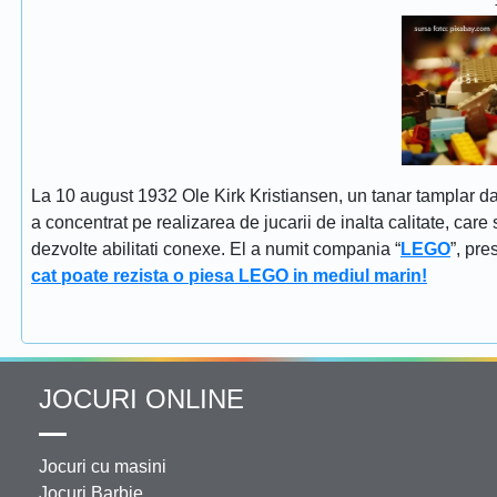
La 10 august 1932 Ole Kirk Kristiansen, un tanar tamplar dan
a concentrat pe realizarea de jucarii de inalta calitate, car
dezvolte abilitati conexe. El a numit compania “
LEGO
”, pr
cat poate rezista o piesa LEGO in mediul marin!
JOCURI ONLINE
Jocuri cu masini
Jocuri Barbie