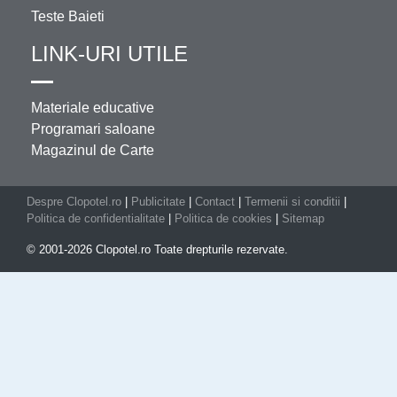
Teste Baieti
LINK-URI UTILE
Materiale educative
Programari saloane
Magazinul de Carte
Despre Clopotel.ro
|
Publicitate
|
Contact
|
Termenii si conditii
|
Politica de confidentialitate
|
Politica de cookies
|
Sitemap
© 2001-2026 Clopotel.ro Toate drepturile rezervate.