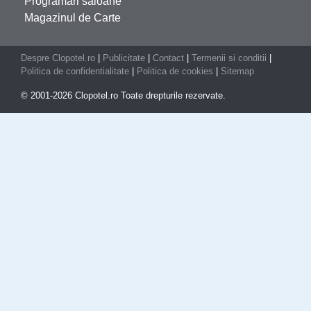
Programari saloane
Magazinul de Carte
Despre Clopotel.ro
|
Publicitate
|
Contact
|
Termenii si conditii
|
Politica de confidentialitate
|
Politica de cookies
|
Sitemap
© 2001-2026 Clopotel.ro Toate drepturile rezervate.