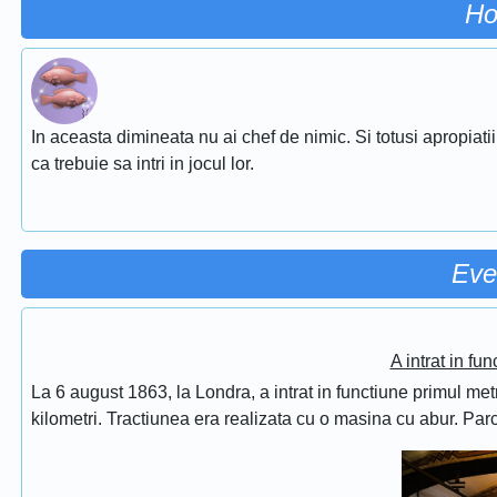
Ho
In aceasta dimineata nu ai chef de nimic. Si totusi apropiati
ca trebuie sa intri in jocul lor.
Eve
A intrat in fu
La 6 august 1863, la Londra, a intrat in functiune primul met
kilometri. Tractiunea era realizata cu o masina cu abur. Pa