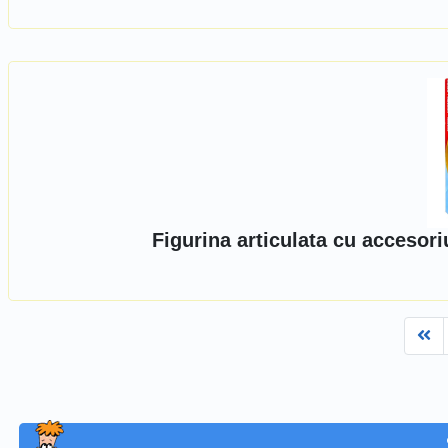
Figurina articulata cu accesor
Fi