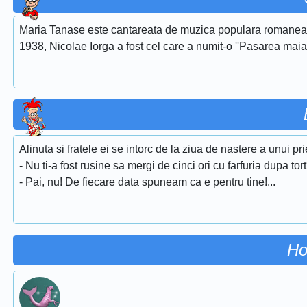
Maria Tanase este cantareata de muzica populara romaneasca
1938, Nicolae Iorga a fost cel care a numit-o ''Pasarea maias
Alinuta si fratele ei se intorc de la ziua de nastere a unui pri
- Nu ti-a fost rusine sa mergi de cinci ori cu farfuria dupa tor
- Pai, nu! De fiecare data spuneam ca e pentru tine!...
Ho