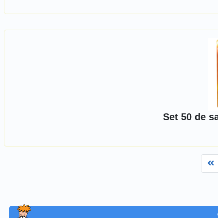
Set 50 de s
F