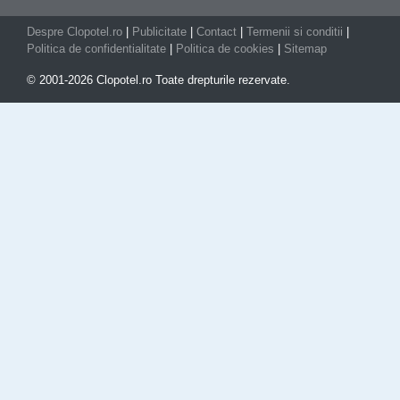
Despre Clopotel.ro
|
Publicitate
|
Contact
|
Termenii si conditii
|
Politica de confidentialitate
|
Politica de cookies
|
Sitemap
© 2001-2026 Clopotel.ro Toate drepturile rezervate.