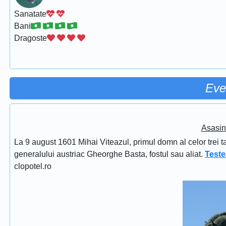
Sanatate
Bani
Dragoste
Eve
Asasin
La 9 august 1601 Mihai Viteazul, primul domn al celor trei t
generalului austriac Gheorghe Basta, fostul sau aliat.
Teste
clopotel.ro