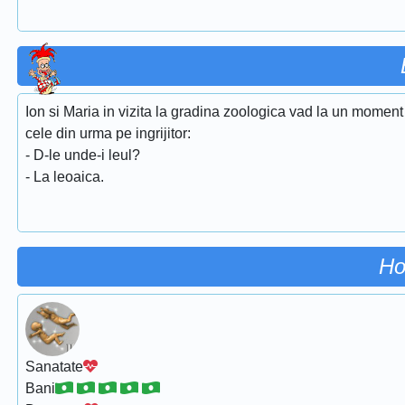
Ion si Maria in vizita la gradina zoologica vad la un moment 
cele din urma pe ingrijitor:
- D-le unde-i leul?
- La leoaica.
Ho
Sanatate
Bani