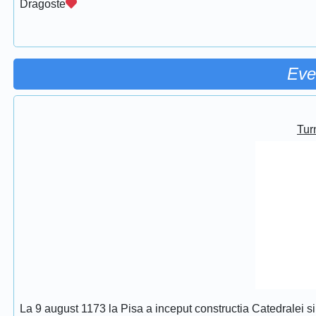
Dragoste
Eve
Turn
La 9 august 1173 la Pisa a inceput constructia Catedralei s