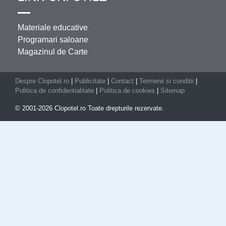
Materiale educative
Programari saloane
Magazinul de Carte
Despre Clopotel.ro
|
Publicitate
|
Contact
|
Termenii si conditii
|
Politica de confidentialitate
|
Politica de cookies
|
Sitemap
© 2001-2026 Clopotel.ro Toate drepturile rezervate.