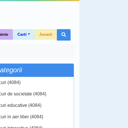
inte
Carti
Jucarii
ategorii
curi (4084)
curi de societate (4084)
curi educative (4084)
uri in aer liber (4084)