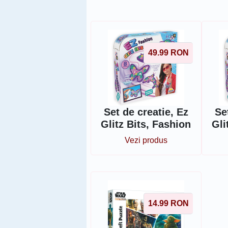
49.99
RON
Set de creatie, Ez
Se
Glitz Bits, Fashion
Gli
Vezi produs
14.99
RON