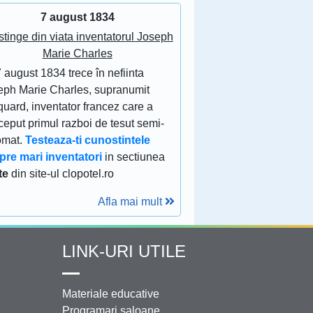
7 august 1834
stinge din viata inventatorul Joseph
Marie Charles
 august 1834 trece în nefiinta
eph Marie Charles, supranumit
uard, inventator francez care a
eput primul razboi de tesut semi-
omat.
Testeaza-ti cunostintele
pre mari inventatori
in sectiunea
te
din site-ul clopotel.ro
Afla mai mult
LINK-URI UTILE
Materiale educative
Programari saloane