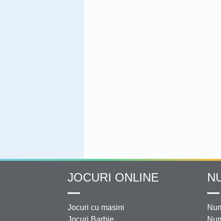
JOCURI ONLINE
N
Jocuri cu masini
Num
Jocuri Barbie
Num