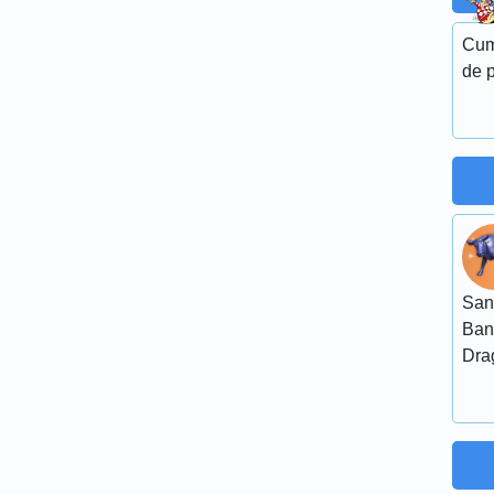
Cum
de 
San
Ban
Dra