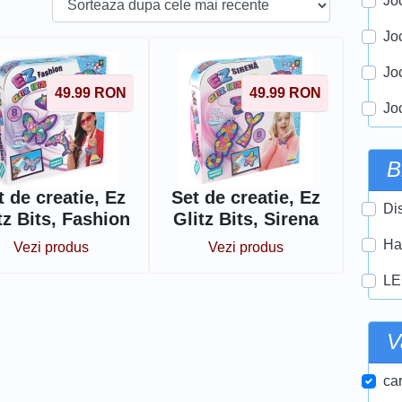
Joc
Jo
Jo
49.99
RON
49.99
RON
Jo
B
t de creatie, Ez
Set de creatie, Ez
Di
tz Bits, Fashion
Glitz Bits, Sirena
Ha
Vezi produs
Vezi produs
LE
V
car