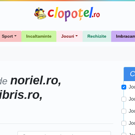
Sport
Incaltaminte
Jocuri
Rechizite
Imbracam
C
noriel.ro,
de
Jo
ibris.ro,
Jo
Jo
Joc