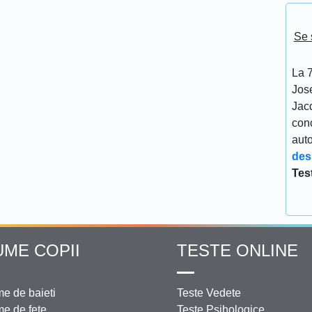
Se 
La 7
Jos
Jacq
conc
aut
des
Tes
UME COPII
TESTE ONLINE
e de baieti
Teste Vedete
e de fete
Teste Psihologice