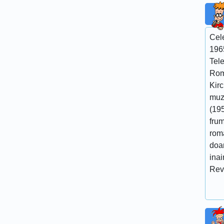
Cel
196
Tel
Rom
Kir
muzi
(195
fru
roma
doar
ina
Rev