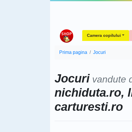
Camera copilului
Prima pagina
Jocuri
Jocuri
vandute 
nichiduta.ro, l
carturesti.ro
Sorteaza dupa