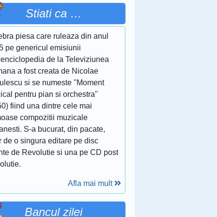
Stiati ca …
ebra piesa care ruleaza din anul
5 pe genericul emisiunii
eenciclopedia de la Televiziunea
ana a fost creata de Nicolae
culescu si se numeste ''Moment
cal pentru pian si orchestra''
0) fiind una dintre cele mai
moase compozitii muzicale
nesti. S-a bucurat, din pacate,
 de o singura editare pe disc
inte de Revolutie si una pe CD post
olutie.
Afla mai mult
Bancul zilei