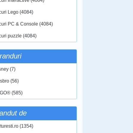
uri Interactive (4084)
curi Lego (4084)
curi PC & Console (4084)
curi puzzle (4084)
randuri
sney (7)
sbro (56)
GO® (585)
andut de
turesti.ro (1354)