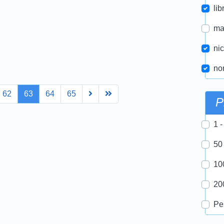
lib
ma
nic
nor
Next
Last
62
63
64
65
P
1 -
50
10
20
Pe