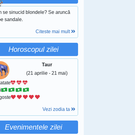
 se sinucid blondele? Se aruncă
pe sandale.
Citeste mai mult
Horoscopul zilei
Taur
(21 aprilie - 21 mai)
atate
i
goste
Vezi zodia ta
Evenimentele zilei