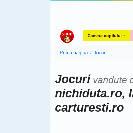
Camera copilului
Prima pagina
Jocuri
Jocuri
vandute 
nichiduta.ro, l
carturesti.ro
Sorteaza dupa