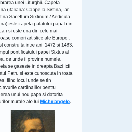
brarea unei Liturghii. Capela
ina (italiana: Cappella Sistina, iar
atina Sacellum Sixtinum / Aedicula
ina) este capela palatului papal din
can si este una din cele mai
oase comori artistice ale Europei.
st construita intre anii 1472 si 1483,
impul pontificatului papei Sixtus al
ea, de unde ii provine numele.
la se gaseste in dreapta Bazilicii
tul Petru si este cunoscuta in toata
a, fiind locul unde se tin
lavurile cardinalilor pentru
erea unui nou papa si datorita
urilor murale ale lui
Michelangelo
.