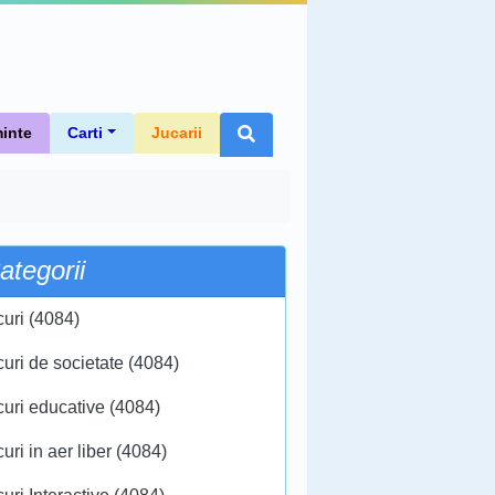
inte
Carti
Jucarii
ategorii
curi (4084)
curi de societate (4084)
curi educative (4084)
uri in aer liber (4084)