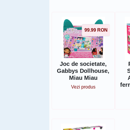
99.99
RON
Joc de societate,
Gabbys Dollhouse,
Miau Miau
fer
Vezi produs