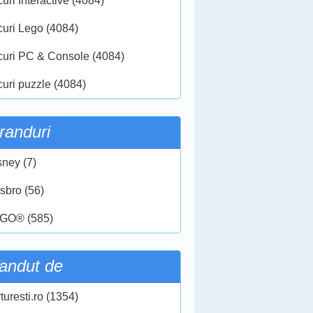
uri Interactive (4084)
curi Lego (4084)
curi PC & Console (4084)
curi puzzle (4084)
randuri
sney (7)
sbro (56)
GO® (585)
andut de
turesti.ro (1354)