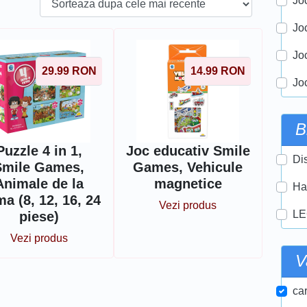
Joc
Jo
Jo
29.99
RON
14.99
RON
Jo
B
Puzzle 4 in 1,
Joc educativ Smile
Di
Smile Games,
Games, Vehicule
Animale de la
magnetice
Ha
ma (8, 12, 16, 24
Vezi produs
LE
piese)
Vezi produs
V
car