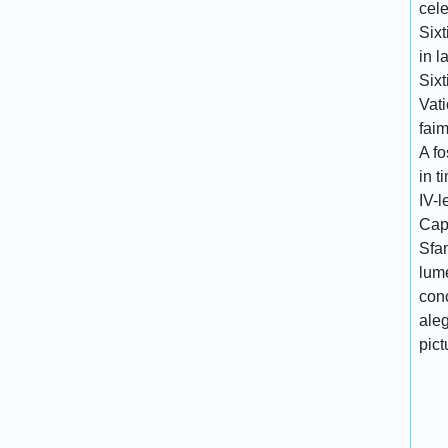
cele
Sixt
in l
Sixt
Vati
faim
A fo
in t
IV-l
Cape
Sfan
lume
conc
aleg
pict