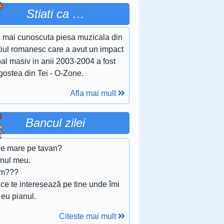
Stiati ca …
 mai cunoscuta piesa muzicala din
tiul romanesc care a avut un impact
al masiv in anii 2003-2004 a fost
gostea din Tei - O-Zone.
Afla mai mult
Bancul zilei
 e mare pe tavan?
anul meu.
m???
ce te interesează pe tine unde îmi
 eu pianul.
Citeste mai mult