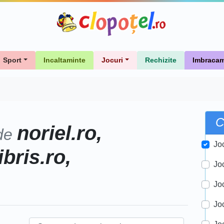
Sport
Incaltaminte
Jocuri
Rechizite
Imbracam
C
noriel.ro,
de
Jo
ibris.ro,
Jo
Jo
Joc