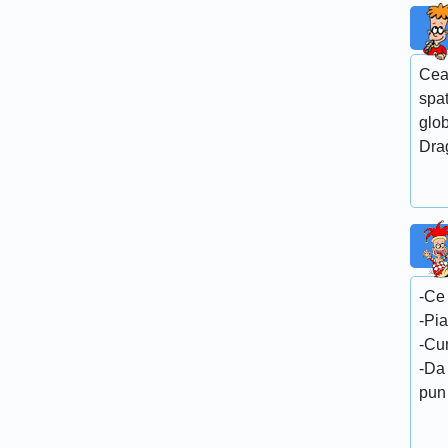
Cea
spa
glob
Dra
-Ce
-Pi
-Cu
-Da 
pun