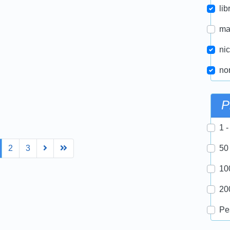
lib
ma
nic
nor
P
1 -
Next
Last
2
3
50
10
20
Pe