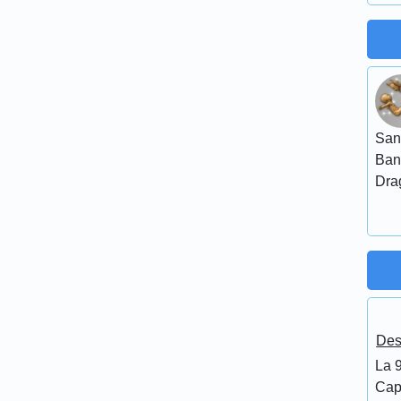
San
Ban
Dra
Des
La 
Cap