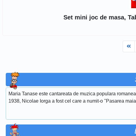
Set mini joc de masa, Ta
Fi
Maria Tanase este cantareata de muzica populara romaneasca
1938, Nicolae Iorga a fost cel care a numit-o ''Pasarea maias