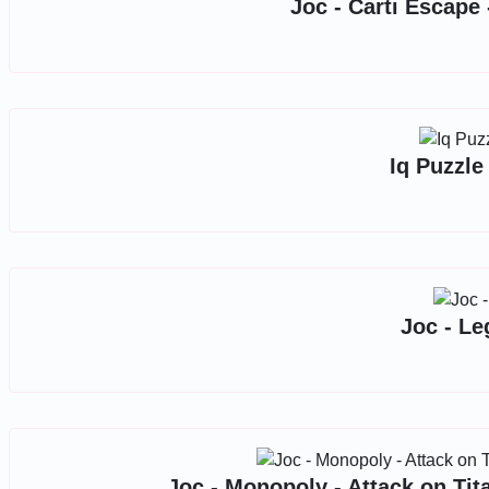
Joc - Carti Escape 
Iq Puzzle
Joc - Leg
Joc - Monopoly - Attack on Tit