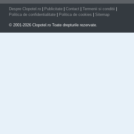
Despre Clopotel.ro
|
Publicitate
|
Contact
|
Termenii si conditii
|
Politica de confidentialitate
|
Politica de cookies
|
Sitemap
© 2001-2026 Clopotel.ro Toate drepturile rezervate.