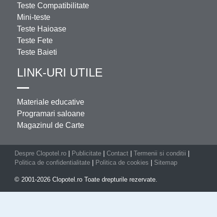
Teste Compatibilitate
Mini-teste
Teste Haioase
Teste Fete
Teste Baieti
LINK-URI UTILE
Materiale educative
Programari saloane
Magazinul de Carte
Despre Clopotel.ro
|
Publicitate
|
Contact
|
Termenii si conditii
|
Politica de confidentialitate
|
Politica de cookies
|
Sitemap
© 2001-2026 Clopotel.ro Toate drepturile rezervate.