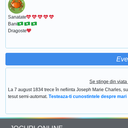
Sanatate
Bani
Dragoste
Eve
Se stinge din viat
La 7 august 1834 trece în nefiinta Joseph Marie Charles, s
tesut semi-automat.
Testeaza-ti cunostintele despre mari 