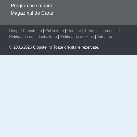
Programari saloane
Magazinul de Carte
Despre Clopotel.ro
|
Publicitate
|
Contact
|
Termenii si conditii
|
Politica de confidentialitate
|
Politica de cookies
|
Sitemap
© 2001-2026 Clopotel.ro Toate drepturile rezervate.