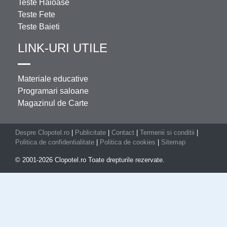
Teste Haioase
Teste Fete
Teste Baieti
LINK-URI UTILE
Materiale educative
Programari saloane
Magazinul de Carte
Despre Clopotel.ro
|
Publicitate
|
Contact
|
Termenii si conditii
|
Politica de confidentialitate
|
Politica de cookies
|
Sitemap
© 2001-2026 Clopotel.ro Toate drepturile rezervate.