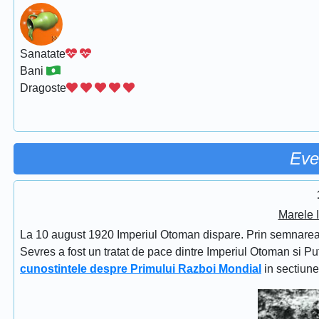
Sanatate
Bani
Dragoste
Eve
Marele 
La 10 august 1920 Imperiul Otoman dispare. Prin semnarea Tra
Sevres a fost un tratat de pace dintre Imperiul Otoman si Put
cunostintele despre Primului Razboi Mondial
in sectiun