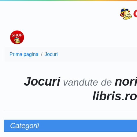
Prima pagina
Jocuri
Jocuri
nor
vandute de
libris.r
Categorii