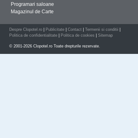
Programari saloane
Magazinul de Carte
Despre Clopotel.ro
|
Publicitate
|
Contact
|
Termenii si conditii
|
Politica de confidentialitate
|
Politica de cookies
|
Sitemap
© 2001-2026 Clopotel.ro Toate drepturile rezervate.