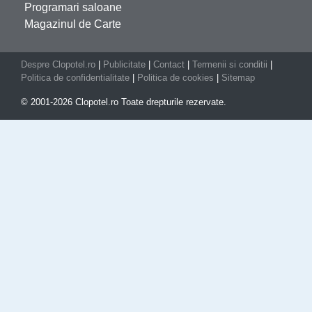
Programari saloane
Magazinul de Carte
Despre Clopotel.ro
|
Publicitate
|
Contact
|
Termenii si conditii
|
Politica de confidentialitate
|
Politica de cookies
|
Sitemap
© 2001-2026 Clopotel.ro Toate drepturile rezervate.