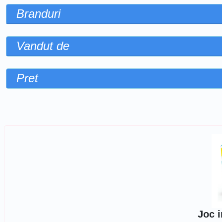
Branduri
Vandut de
Pret
Sorteaza dupa
Joc i