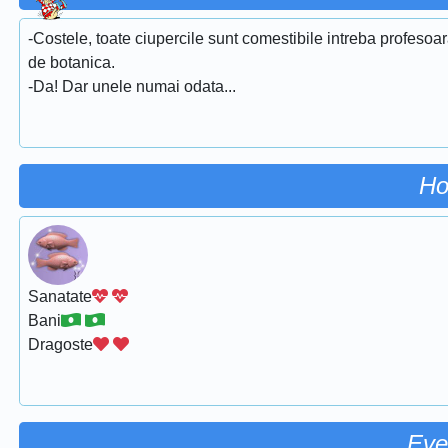
-Costele, toate ciupercile sunt comestibile intreba profesoa
de botanica.
-Da! Dar unele numai odata...
Ho
Sanatate
Bani
Dragoste
Eve