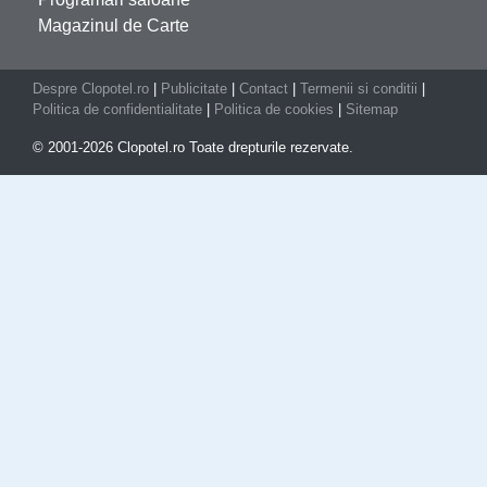
Magazinul de Carte
Despre Clopotel.ro
|
Publicitate
|
Contact
|
Termenii si conditii
|
Politica de confidentialitate
|
Politica de cookies
|
Sitemap
© 2001-2026 Clopotel.ro Toate drepturile rezervate.