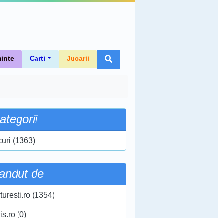
inte
Carti
Jucarii
ategorii
curi (1363)
andut de
turesti.ro (1354)
ris.ro (0)