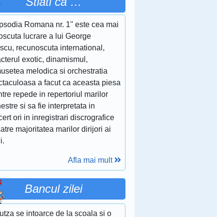
Stiati ca …
apsodia Romana nr. 1'' este cea mai
oscuta lucrare a lui George
scu, recunoscuta international,
cterul exotic, dinamismul,
musetea melodica si orchestratia
ctaculoasa a facut ca aceasta piesa
ntre repede in repertoriul marilor
estre si sa fie interpretata in
ert ori in inregistrari discrografice
atre majoritatea marilor dirijori ai
i.
Afla mai mult
Bancul zilei
utza se intoarce de la scoala si o