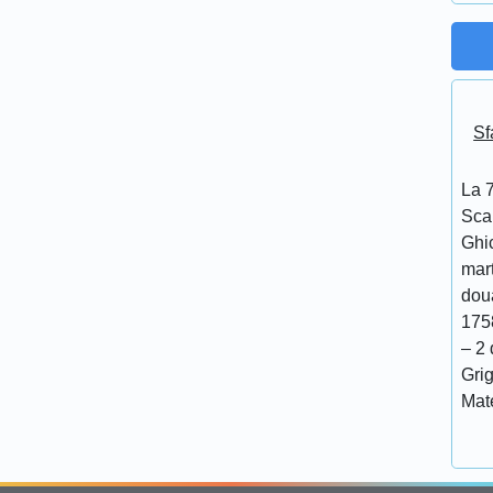
Sf
La 7
Scar
Ghi
mar
doua
175
– 2 
Grig
Mat