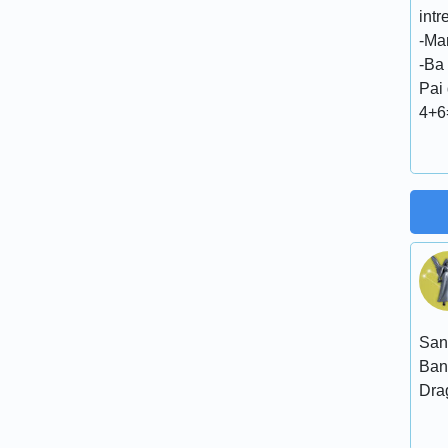
int
-Ma
-Ba 
Pai
4+6
San
Ban
Dra