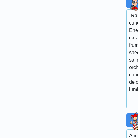
''R
cun
Ene
cara
fru
spe
sa i
orch
conc
de c
lumi
Alin