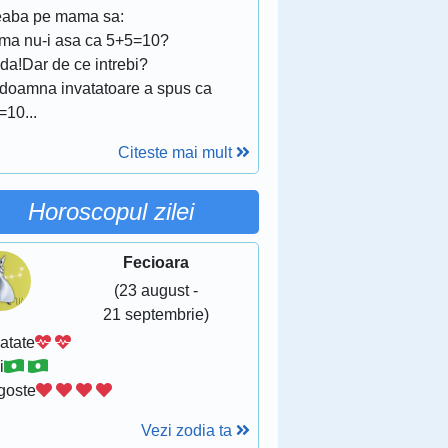
reaba pe mama sa:
ma nu-i asa ca 5+5=10?
da!Dar de ce intrebi?
 doamna invatatoare a spus ca
=10...
Citeste mai mult
Horoscopul zilei
Fecioara
(23 august -
21 septembrie)
atate
i
goste
Vezi zodia ta