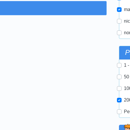
ma
nic
nor
P
1 -
50
10
20
Pe