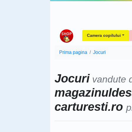
Camera copilului
Prima pagina
Jocuri
Jocuri
vandute 
magazinuldesah
carturesti.ro
p