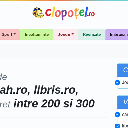
Sport
Incaltaminte
Jocuri
Rechizite
Imbracam
C
de
Jo
.ro, libris.ro,
intre 200 si 300
V
ret
car
lib