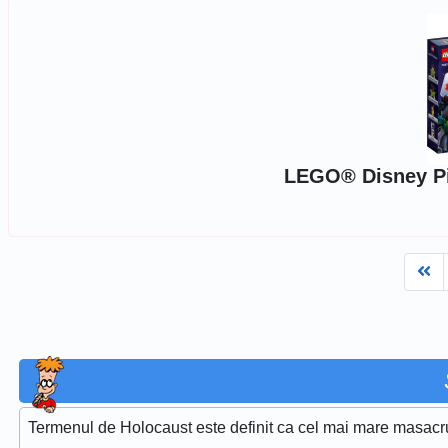
LEGO® Disney Pix
Fi
Termenul de Holocaust este definit ca cel mai mare masacru 