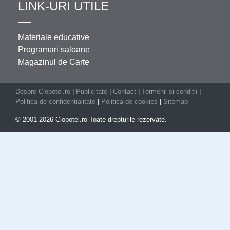
LINK-URI UTILE
Materiale educative
Programari saloane
Magazinul de Carte
Despre Clopotel.ro
|
Publicitate
|
Contact
|
Termenii si conditii
|
Politica de confidentialitate
|
Politica de cookies
|
Sitemap
© 2001-2026 Clopotel.ro Toate drepturile rezervate.