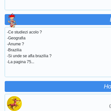
-Ce studiezi acolo ?
-Geografia
-Anume ?
-Brazilia
-Si unde se afla brazilia ?
-La pagina 75...
Ho
(