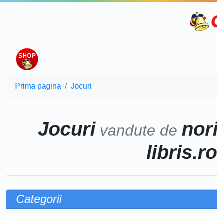
Prima pagina
Jocuri
Jocuri
nor
vandute de
libris.r
Categorii