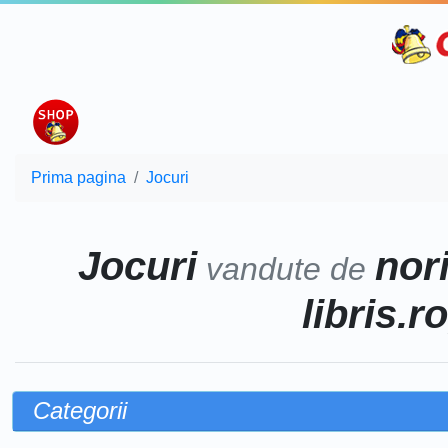
Prima pagina
Jocuri
Jocuri
nor
vandute de
libris.r
Categorii