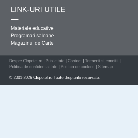
LINK-URI UTILE
Materiale educative
Programari saloane
Magazinul de Carte
Despre Clopotel.ro
|
Publicitate
|
Contact
|
Termenii si conditii
|
Politica de confidentialitate
|
Politica de cookies
|
Sitemap
© 2001-2026 Clopotel.ro Toate drepturile rezervate.