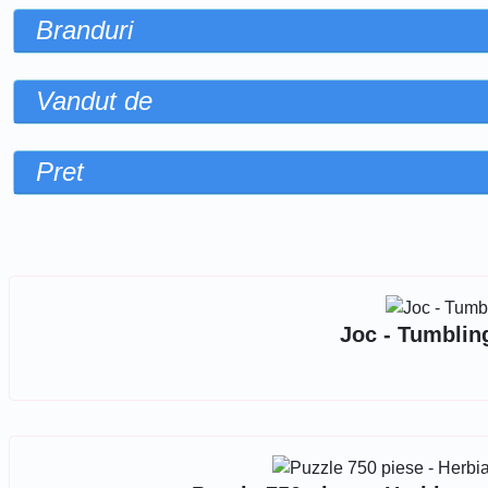
Branduri
Vandut de
Pret
Sorteaza dupa
Joc - Tumblin