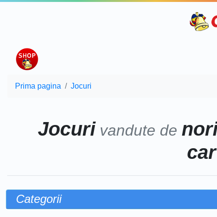
Prima pagina
Jocuri
Jocuri
nor
vandute de
car
Categorii