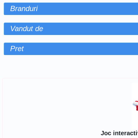
Branduri
Vandut de
Pret
Sorteaza dupa
Joc interact