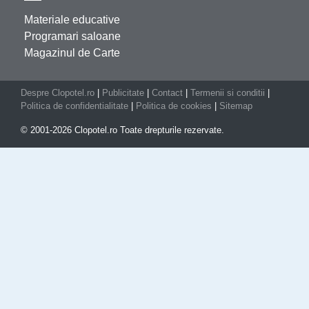
Materiale educative
Programari saloane
Magazinul de Carte
Despre Clopotel.ro
|
Publicitate
|
Contact
|
Termenii si conditii
|
Politica de confidentialitate
|
Politica de cookies
|
Sitemap
© 2001-2026 Clopotel.ro Toate drepturile rezervate.