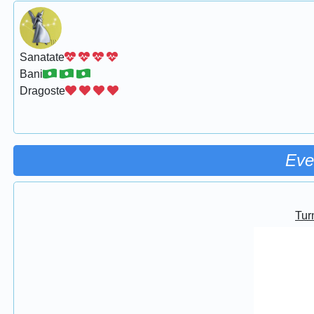
Sanatate
Bani
Dragoste
Eve
Turn