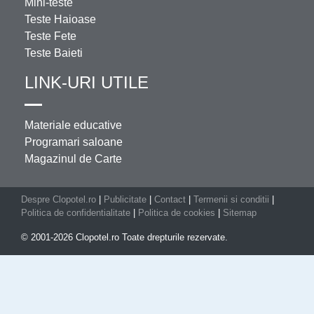
Mini-teste
Teste Haioase
Teste Fete
Teste Baieti
LINK-URI UTILE
Materiale educative
Programari saloane
Magazinul de Carte
Despre Clopotel.ro
|
Publicitate
|
Contact
|
Termenii si conditii
|
Politica de confidentialitate
|
Politica de cookies
|
Sitemap
© 2001-2026 Clopotel.ro Toate drepturile rezervate.