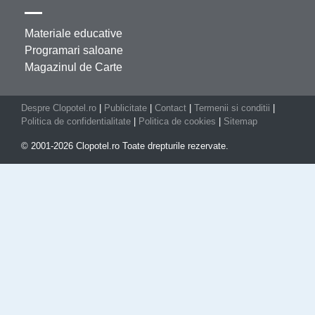
Materiale educative
Programari saloane
Magazinul de Carte
Despre Clopotel.ro
|
Publicitate
|
Contact
|
Termenii si conditii
|
Politica de confidentialitate
|
Politica de cookies
|
Sitemap
© 2001-2026 Clopotel.ro Toate drepturile rezervate.