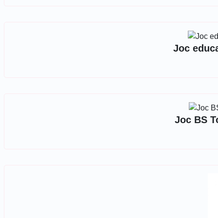
Joc educa
Joc BS T