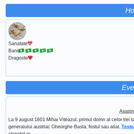
Ho
Sanatate
Bani
Dragoste
Eve
Asasin
La 9 august 1601 Mihai Viteazul, primul domn al celor trei t
generalului austriac Gheorghe Basta, fostul sau aliat.
Teste
clopotel.ro