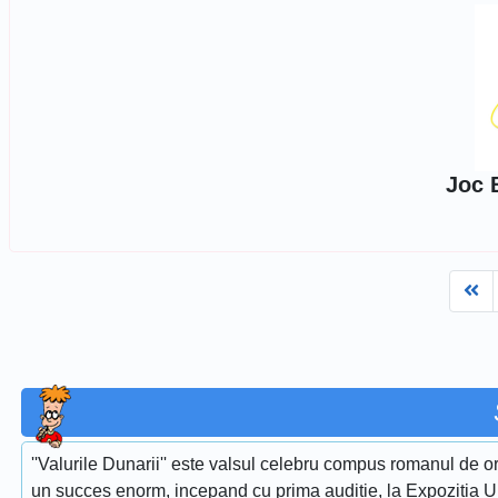
Joc 
Fi
''Valurile Dunarii'' este valsul celebru compus romanul de or
un succes enorm, incepand cu prima auditie, la Expozitia Uni