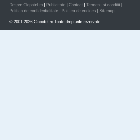
Despre Clopotel.ro
|
Publicitate
|
Contact
|
Termenii si conditii
|
Politica de confidentialitate
|
Politica de cookies
|
Sitemap
© 2001-2026 Clopotel.ro Toate drepturile rezervate.