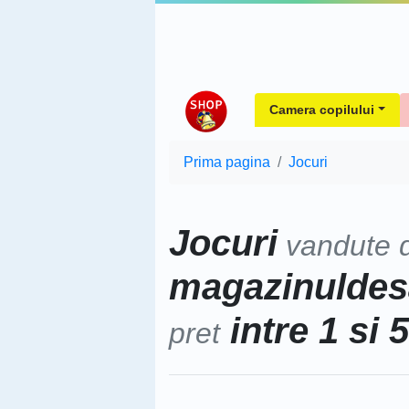
Camera copilului
Prima pagina
Jocuri
Jocuri
vandute 
magazinuldesa
intre 1 si 
pret
Sorteaza dupa