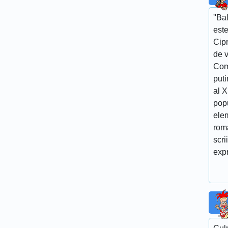
''Ba
este
Cipr
de v
Com
puti
al 
popu
elem
roma
scri
expr