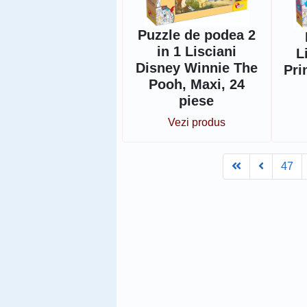
Puzzle de podea 2
in 1 Lisciani
L
Disney Winnie The
Pri
Pooh, Maxi, 24
piese
Vezi produs
First
Prev
47