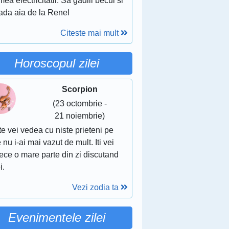
ea electricitatii: Sa gadili becul si
rada aia de la Renel
Citeste mai mult
Horoscopul zilei
Scorpion
(23 octombrie -
21 noiembrie)
te vei vedea cu niste prieteni pe
 nu i-ai mai vazut de mult. Iti vei
ece o mare parte din zi discutand
i.
Vezi zodia ta
Evenimentele zilei