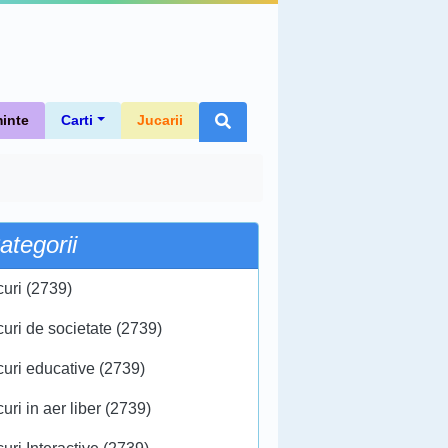
inte
Carti
Jucarii
ategorii
curi (2739)
curi de societate (2739)
curi educative (2739)
uri in aer liber (2739)