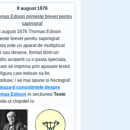
8 august 1876
mas Edison primeste brevet pentru
sapirograf
8 august 1876 Thomas Edison
este brevet pentru sapirograf.
ta este un aparat de multiplicat
e sau desene, format dintr-un
ndru acoperit cu o pasta speciala,
are se imprima prin apasare textul
figura care trebuie sa fie
oduse; i se mai spune si hectograf.
teaza-ti cunostintele despre
mas Edison
in sectiunea
Teste
site-ul clopotel.ro