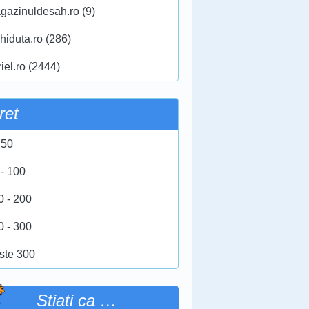
gazinuldesah.ro (9)
hiduta.ro (286)
iel.ro (2444)
ret
 50
 - 100
0 - 200
0 - 300
ste 300
Stiati ca …