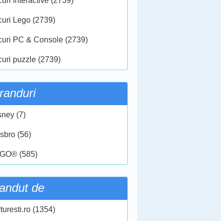
uri Interactive (2739)
curi Lego (2739)
curi PC & Console (2739)
curi puzzle (2739)
randuri
sney (7)
sbro (56)
GO® (585)
andut de
turesti.ro (1354)