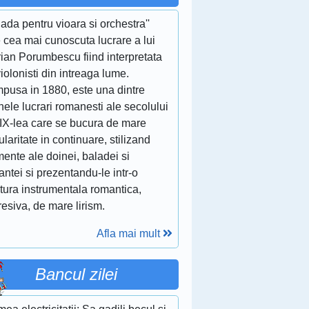
lada pentru vioara si orchestra''
 cea mai cunoscuta lucrare a lui
ian Porumbescu fiind interpretata
iolonisti din intreaga lume.
pusa in 1880, este una dintre
nele lucrari romanesti ale secolului
XIX-lea care se bucura de mare
laritate in continuare, stilizand
ente ale doinei, baladei si
ntei si prezentandu-le intr-o
itura instrumentala romantica,
esiva, de mare lirism.
Afla mai mult
Bancul zilei