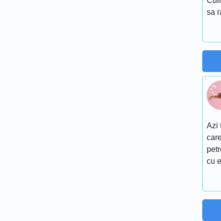
Culm
sa 
Azi 
care
petr
cu e