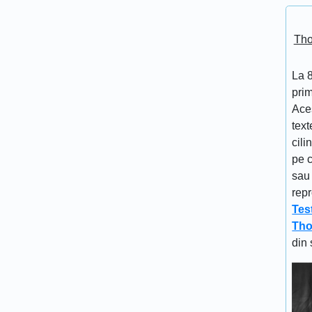
Tho
La 
prim
Aces
text
cili
pe c
sau 
repr
Tes
Tho
din 