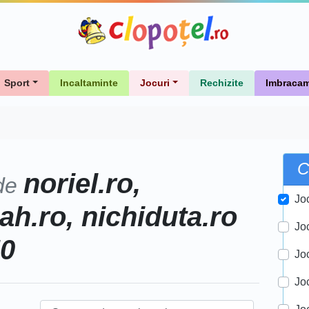
Sport
Incaltaminte
Jocuri
Rechizite
Imbracam
C
noriel.ro,
de
Jo
h.ro, nichiduta.ro
Jo
50
Jo
Joc