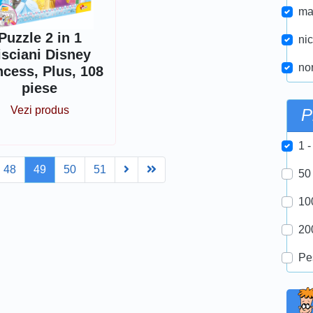
ma
Puzzle 2 in 1
nic
isciani Disney
nor
ncess, Plus, 108
piese
Vezi produs
P
1 -
Next
Last
48
49
50
51
50
10
20
Pe