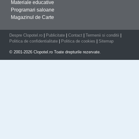
Materiale educative
Programari saloane
Magazinul de Carte
Despre Clopotel.ro
|
Publicitate
|
Contact
|
Termenii si conditii
|
Politica de confidentialitate
|
Politica de cookies
|
Sitemap
© 2001-2026 Clopotel.ro Toate drepturile rezervate.