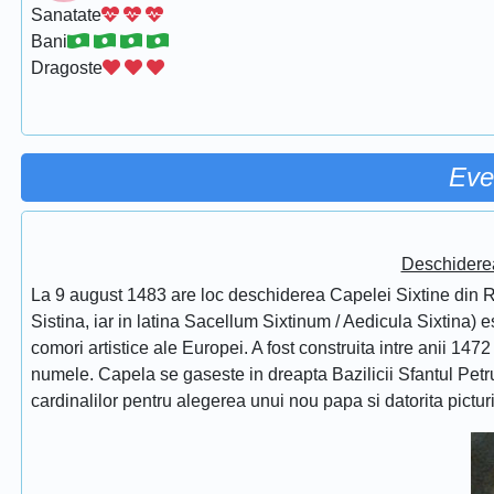
Sanatate
Bani
Dragoste
Eve
Deschidere
La 9 august 1483 are loc deschiderea Capelei Sixtine din Ro
Sistina, iar in latina Sacellum Sixtinum / Aedicula Sixtina) 
comori artistice ale Europei. A fost construita intre anii 1472
numele. Capela se gaseste in dreapta Bazilicii Sfantul Petru
cardinalilor pentru alegerea unui nou papa si datorita pictur