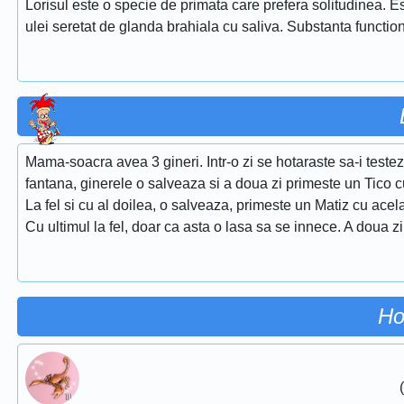
Lorisul este o specie de primata care prefera solitudinea. 
ulei seretat de glanda brahiala cu saliva. Substanta functione
Mama-soacra avea 3 gineri. Intr-o zi se hotaraste sa-i testez
fantana, ginerele o salveaza si a doua zi primeste un Tico c
La fel si cu al doilea, o salveaza, primeste un Matiz cu acelas
Cu ultimul la fel, doar ca asta o lasa sa se innece. A doua z
Ho