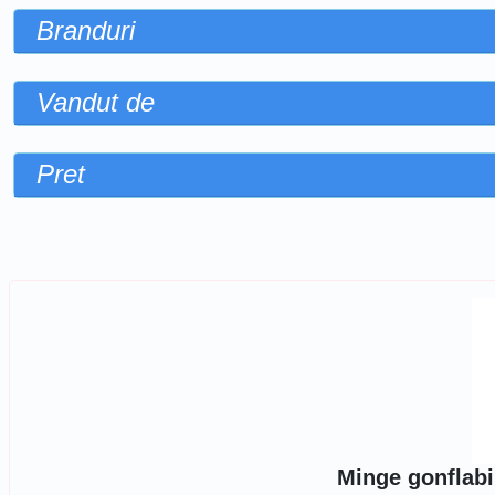
Branduri
Vandut de
Pret
Sorteaza dupa
Minge gonflabi