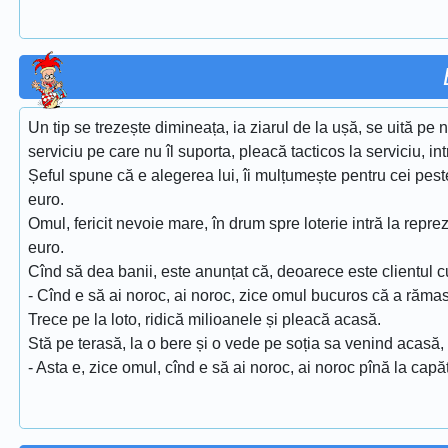
Un tip se trezește dimineața, ia ziarul de la ușă, se uită pe
serviciu pe care nu îl suporta, pleacă tacticos la serviciu, in
Șeful spune că e alegerea lui, îi mulțumește pentru cei peste
euro.
Omul, fericit nevoie mare, în drum spre loterie intră la r
euro.
Cînd să dea banii, este anunțat că, deoarece este clientul c
- Cînd e să ai noroc, ai noroc, zice omul bucuros că a răma
Trece pe la loto, ridică milioanele și pleacă acasă.
Stă pe terasă, la o bere și o vede pe soția sa venind acasă, 
- Asta e, zice omul, cînd e să ai noroc, ai noroc pînă la capăt