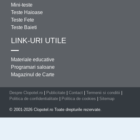
Mini-teste
Teste Haioase
Teste Fete
Teste Baieti
LINK-URI UTILE
Materiale educative
Programari saloane
Magazinul de Carte
Despre Clopotel.ro
|
Publicitate
|
Contact
|
Termenii si conditii
|
Politica de confidentialitate
|
Politica de cookies
|
Sitemap
© 2001-2026 Clopotel.ro Toate drepturile rezervate.