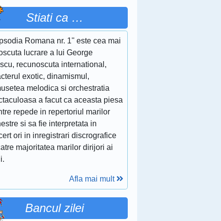
Stiati ca …
apsodia Romana nr. 1'' este cea mai
oscuta lucrare a lui George
scu, recunoscuta international,
cterul exotic, dinamismul,
musetea melodica si orchestratia
ctaculoasa a facut ca aceasta piesa
ntre repede in repertoriul marilor
estre si sa fie interpretata in
ert ori in inregistrari discrografice
atre majoritatea marilor dirijori ai
i.
Afla mai mult
Bancul zilei