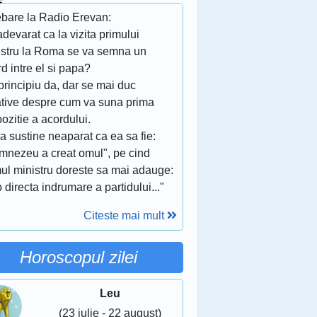
ebare la Radio Erevan:
adevarat ca la vizita primului
istru la Roma se va semna un
d intre el si papa?
 principiu da, dar se mai duc
tative despre cum va suna prima
ozitie a acordului.
 sustine neaparat ca ea sa fie:
mnezeu a creat omul", pe cind
mul ministru doreste sa mai adauge:
 directa indrumare a partidului..."
Citeste mai mult
Horoscopul zilei
Leu
(23 iulie - 22 august)