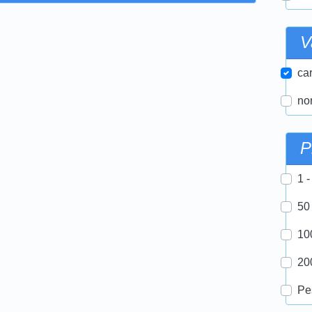
V
car
nor
P
1 -
50
10
20
Pe