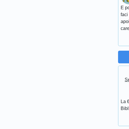
E po
faci
apoi
care
Se
La 6
Bib