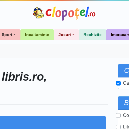
Sport
Incaltaminte
Jocuri
Rechizite
Imbracam
C
libris.ro,
e
Ca
B
Cor
Lit