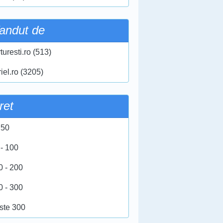
andut de
turesti.ro (513)
iel.ro (3205)
ret
 50
 - 100
0 - 200
0 - 300
ste 300