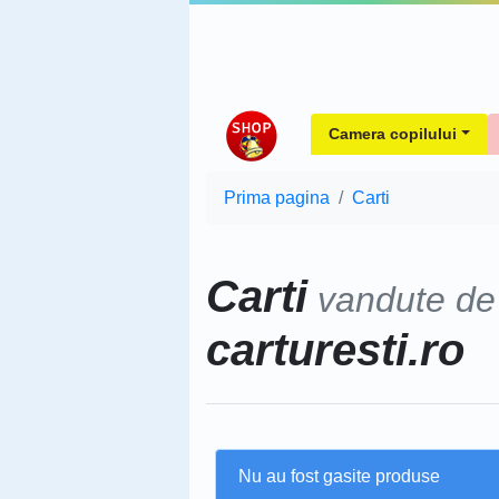
Camera copilului
Prima pagina
Carti
Carti
vandute d
carturesti.ro
Nu au fost gasite produse