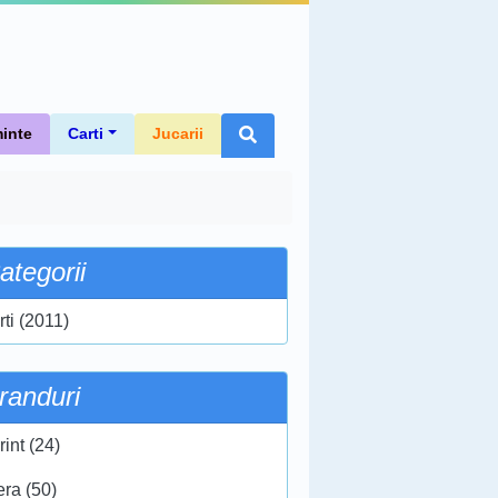
inte
Carti
Jucarii
ategorii
rti (2011)
randuri
int (24)
era (50)