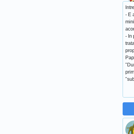
Intr
- E 
min
acor
- In
tra
prop
Papa
"Du
pri
"sub