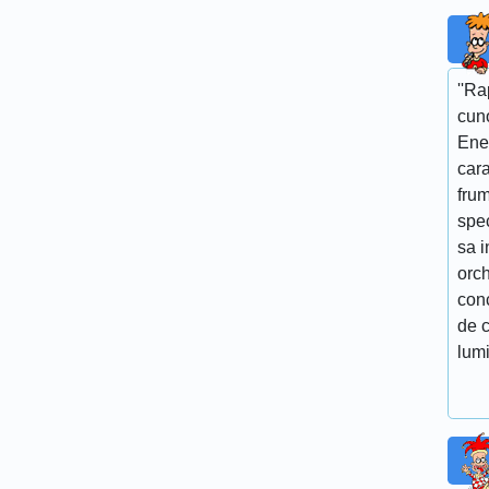
''R
cun
Ene
cara
fru
spe
sa i
orch
conc
de c
lumi