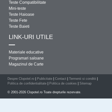
Teste Compatibilitate
Mini-teste
Teste Haioase
Teste Fete
Teste Baieti
LINK-URI UTILE
Materiale educative
Programari saloane
Magazinul de Carte
Despre Clopotel.ro
|
Publicitate
|
Contact
|
Termenii si conditii
|
Politica de confidentialitate
|
Politica de cookies
|
Sitemap
© 2001-2026 Clopotel.ro Toate drepturile rezervate.