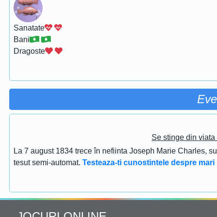
Sanatate
Bani
Dragoste
Eve
Se stinge din viat
La 7 august 1834 trece în nefiinta Joseph Marie Charles, s
tesut semi-automat.
Testeaza-ti cunostintele despre mari 
JOCURI ONLINE