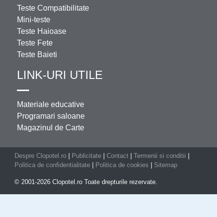
Teste Compatibilitate
Mini-teste
Teste Haioase
Teste Fete
Teste Baieti
LINK-URI UTILE
Materiale educative
Programari saloane
Magazinul de Carte
Despre Clopotel.ro
|
Publicitate
|
Contact
|
Termenii si conditii
|
Politica de confidentialitate
|
Politica de cookies
|
Sitemap
© 2001-2026 Clopotel.ro Toate drepturile rezervate.