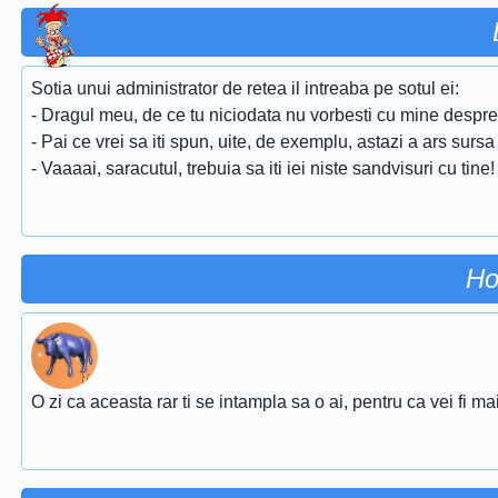
Sotia unui administrator de retea il intreaba pe sotul ei:
- Dragul meu, de ce tu niciodata nu vorbesti cu mine despre 
- Pai ce vrei sa iti spun, uite, de exemplu, astazi a ars sur
- Vaaaai, saracutul, trebuia sa iti iei niste sandvisuri cu tine!
Ho
O zi ca aceasta rar ti se intampla sa o ai, pentru ca vei fi ma