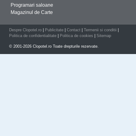
Programari saloane
Magazinul de Carte
Despre Clopotel.ro
|
Publicitate
|
Contact
|
Termenii si conditii
|
Politica de confidentialitate
|
Politica de cookies
|
Sitemap
© 2001-2026 Clopotel.ro Toate drepturile rezervate.